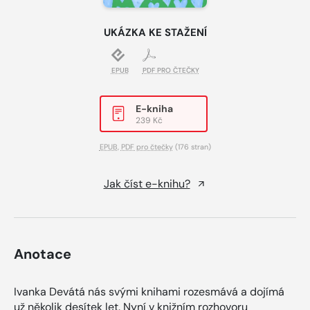
UKÁZKA KE STAŽENÍ
EPUB
PDF PRO ČTEČKY
E-kniha
239 Kč
EPUB
,
PDF pro čtečky
(176 stran)
Jak číst e-knihu?
Anotace
Ivanka Devátá nás svými knihami rozesmává a dojímá
už několik desítek let. Nyní v knižním rozhovoru