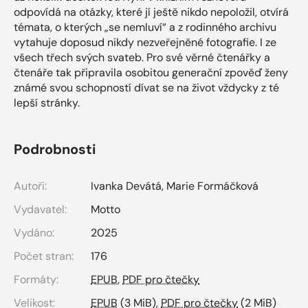
odpovídá na otázky, které jí ještě nikdo nepoložil, otvírá
témata, o kterých „se nemluví“ a z rodinného archivu
vytahuje doposud nikdy nezveřejněné fotografie. I ze
všech třech svých svateb. Pro své věrné čtenářky a
čtenáře tak připravila osobitou generační zpověď ženy
známé svou schopností dívat se na život vždycky z té
lepší stránky.
Podrobnosti
Autoři:
Ivanka Devátá
,
Marie Formáčková
Vydavatel:
Motto
Vydáno:
2025
Počet stran:
176
Formáty:
EPUB
,
PDF pro čtečky
Velikost:
EPUB
(3 MiB),
PDF pro čtečky
(2 MiB)