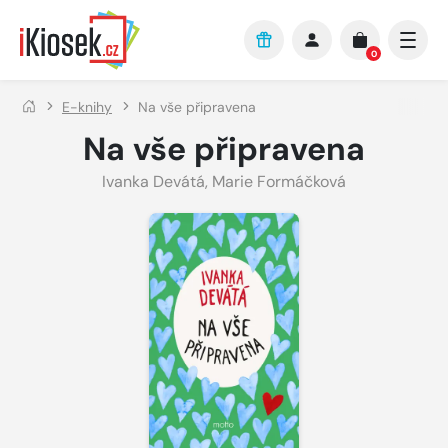
Přejít na hlavní obsah
0
E-knihy
Na vše připravena
Na vše připravena
Ivanka Devátá
,
Marie Formáčková