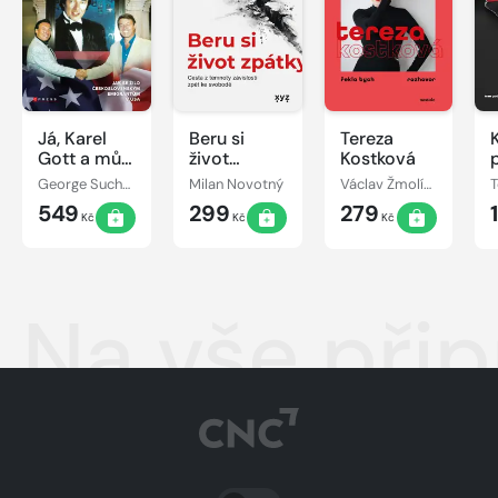
Já, Karel
Beru si
Tereza
Gott a můj
život
Kostková
život v
zpátky
George Suchánek
Milan Novotný
Václav Žmolík, Tereza Kostková
emigraci
549
299
279
Kč
Kč
Kč
Na vše při
PŘEPNOUT SVĚTLÝ/TMAVÝ REŽIM