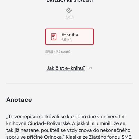
UKÁZKA KE STAŽENÍ
EPUB
E-kniha
69 Kč
EPUB
(172 stran)
Jak číst e-knihu?
Anotace
„Tři zeměpisci setkávali se každého dne v universitní
knihovně Ciudad-Bolivarské. A jakkoli si umínili, že se
tak již nestane, pouštěli se vždy znova do nekonečného
sporu ve příčině Orinoka.“ Klasika ze Zlatého fondu SME.