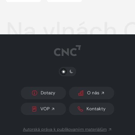
Na vlnách O
PŘEPNOUT SVĚTLÝ/TMAVÝ REŽIM
Dotazy
O nás
VOP
Kontakty
Autorská práva k publikovaným materiálům