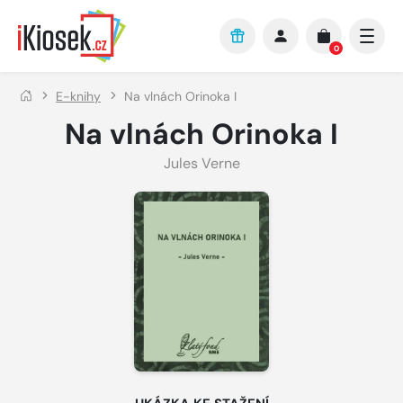
Přejít na hlavní obsah
0
E-knihy
Na vlnách Orinoka I
Na vlnách Orinoka I
Jules Verne