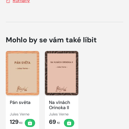
Romány
Mohlo by se vám také líbit
Pán světa
Na vlnách
Orinoka II
Jules Verne
Jules Verne
129
69
Kč
Kč