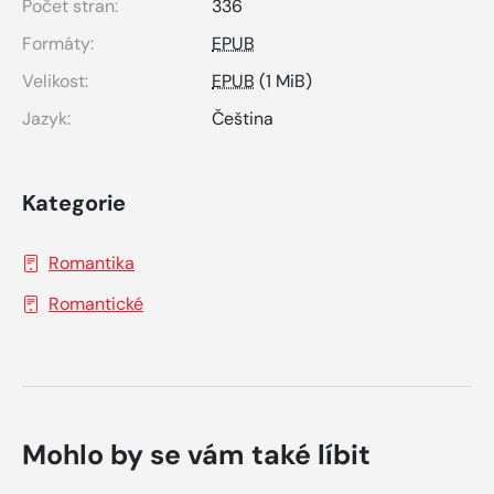
Počet stran:
336
Formáty:
EPUB
Velikost:
EPUB
(1 MiB)
Jazyk:
Čeština
Kategorie
Romantika
Romantické
Mohlo by se vám také líbit