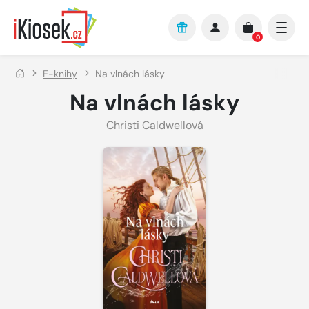
Přejít na hlavní obsah
0
E-knihy
Na vlnách lásky
Na vlnách lásky
Christi Caldwellová