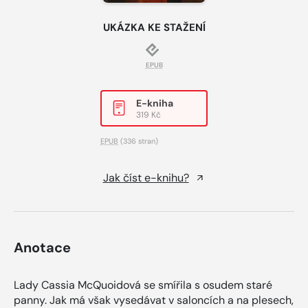
UKÁZKA KE STAŽENÍ
EPUB
E-kniha
319 Kč
EPUB
(336 stran)
Jak číst e-knihu?
Anotace
Lady Cassia McQuoidová se smířila s osudem staré
panny. Jak má však vysedávat v saloncích a na plesech,