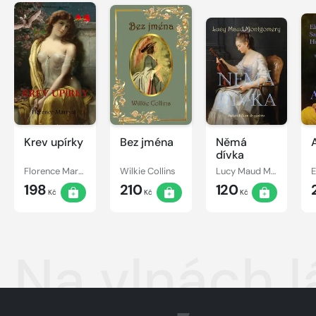
Krev upírky
Bez jména
Němá
dívka
Florence Marryat
Wilkie Collins
Lucy Maud Montgomery
198
210
120
Kč
Kč
Kč
Na vlnách l