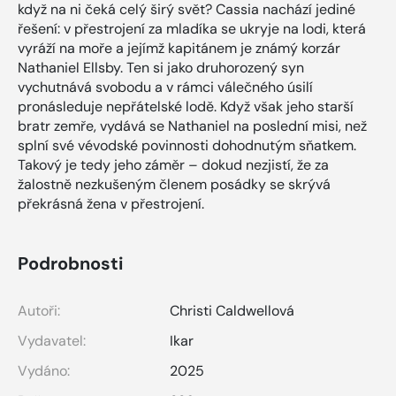
když na ni čeká celý širý svět? Cassia nachází jediné
řešení: v přestrojení za mladíka se ukryje na lodi, která
vyráží na moře a jejímž kapitánem je známý korzár
Nathaniel Ellsby. Ten si jako druhorozený syn
vychutnává svobodu a v rámci válečného úsilí
pronásleduje nepřátelské lodě. Když však jeho starší
bratr zemře, vydává se Nathaniel na poslední misi, než
splní své vévodské povinnosti dohodnutým sňatkem.
Takový je tedy jeho záměr – dokud nezjistí, že za
žalostně nezkušeným členem posádky se skrývá
překrásná žena v přestrojení.
Podrobnosti
Autoři:
Christi Caldwellová
Vydavatel:
Ikar
Vydáno:
2025