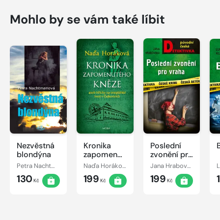
Mohlo by se vám také líbit
Nezvěstná
Kronika
Poslední
blondýna
zapomenutého
zvonění pro
kněze
vraha
Petra Nachtmanová
Naďa Horáková
Jana Hrabovská
L
130
199
199
Kč
Kč
Kč