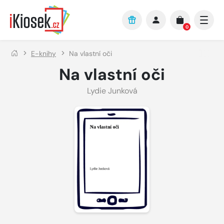
Přejít na hlavní obsah
0
E-knihy
Na vlastní oči
Na vlastní oči
Lydie Junková