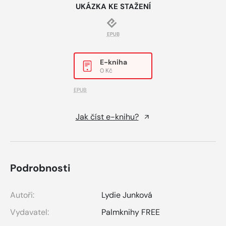
UKÁZKA KE STAŽENÍ
EPUB
E-kniha
0 Kč
EPUB
Jak číst e-knihu?
Podrobnosti
Autoři:
Lydie Junková
Vydavatel:
Palmknihy FREE