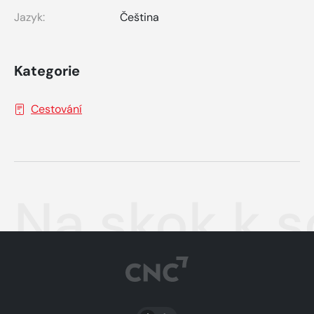
Jazyk:
Čeština
Kategorie
Cestování
Na skok k 
PŘEPNOUT SVĚTLÝ/TMAVÝ REŽIM