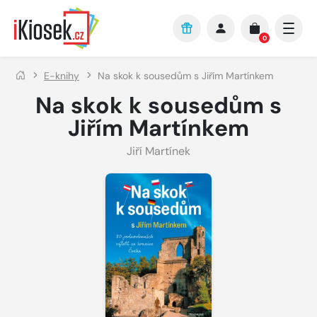
Přejít na hlavní obsah
0
E-knihy
Na skok k sousedům s Jiřím Martínkem
Na skok k sousedům s
Jiřím Martínkem
Jiří Martínek