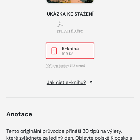
UKÁZKA KE STAŽENÍ
PDF PRO ČTEČKY
E-kniha
199 Kč
PDF pro čtečky
(112 stran)
Jak číst e-knihu?
Anotace
Tento originální průvodce přináší 30 tipů na výlety,
které zvládnete za jediný den. Objevte polské Klodsko a