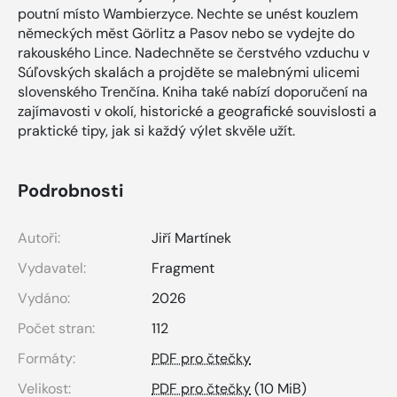
poutní místo Wambierzyce. Nechte se unést kouzlem
německých měst Görlitz a Pasov nebo se vydejte do
rakouského Lince. Nadechněte se čerstvého vzduchu v
Súľovských skalách a projděte se malebnými ulicemi
slovenského Trenčína. Kniha také nabízí doporučení na
zajímavosti v okolí, historické a geografické souvislosti a
praktické tipy, jak si každý výlet skvěle užít.
Podrobnosti
Autoři:
Jiří Martínek
Vydavatel:
Fragment
Vydáno:
2026
Počet stran:
112
Formáty:
PDF pro čtečky
Velikost:
PDF pro čtečky
(10 MiB)