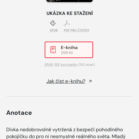
UKÁZKA KE STAŽENÍ
EPUB
PDF PRO ČTEČKY
E-kniha
299 Kč
EPUB
,
PDF pro čtečky
(512 stran)
Jak číst e-knihu?
Anotace
Dívka nedobrovolně vytržená z bezpečí pohodlného
pokojíčku do pro ni nesmyslně reálného světa. Mladý