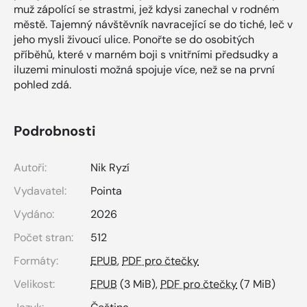
muž zápolící se strastmi, jež kdysi zanechal v rodném
městě. Tajemný návštěvník navracející se do tiché, leč v
jeho mysli živoucí ulice. Ponořte se do osobitých
příběhů, které v marném boji s vnitřními předsudky a
iluzemi minulosti možná spojuje více, než se na první
pohled zdá.
Podrobnosti
Autoři:
Nik Ryzí
Vydavatel:
Pointa
Vydáno:
2026
Počet stran:
512
Formáty:
EPUB
,
PDF pro čtečky
Velikost:
EPUB
(3 MiB),
PDF pro čtečky
(7 MiB)