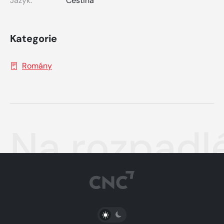
Jazyk:
Čeština
Kategorie
Romány
Na rozpadl
PŘEPNOUT SVĚTLÝ/TMAVÝ REŽIM