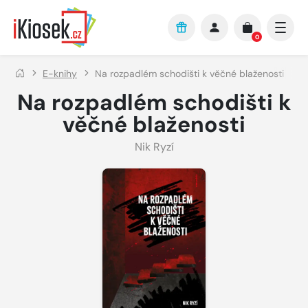
Přejít na hlavní obsah
0
E-knihy
Na rozpadlém schodišti k věčné blaženosti
Na rozpadlém schodišti k
věčné blaženosti
Nik Ryzí