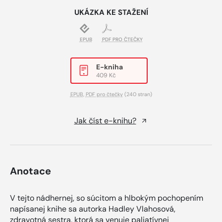
UKÁZKA KE STAŽENÍ
EPUB
PDF PRO ČTEČKY
E-kniha
409 Kč
EPUB
,
PDF pro čtečky
(240 stran)
Jak číst e-knihu?
Anotace
V tejto nádhernej, so súcitom a hlbokým pochopením
napísanej knihe sa autorka Hadley Vlahosová,
zdravotná sestra, ktorá sa venuje paliatívnej