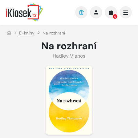
Přejít na hlavní obsah
0
E-knihy
Na rozhraní
Na rozhraní
Hadley Vlahos