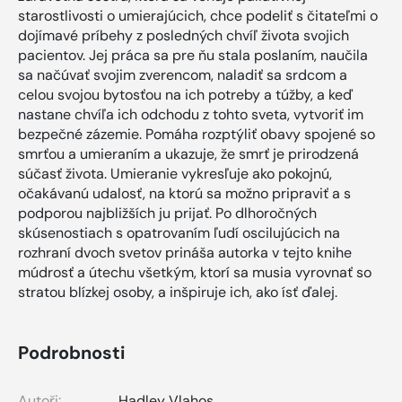
starostlivosti o umierajúcich, chce podeliť s čitateľmi o
dojímavé príbehy z posledných chvíľ života svojich
pacientov. Jej práca sa pre ňu stala poslaním, naučila
sa načúvať svojim zverencom, naladiť sa srdcom a
celou svojou bytosťou na ich potreby a túžby, a keď
nastane chvíľa ich odchodu z tohto sveta, vytvoriť im
bezpečné zázemie. Pomáha rozptýliť obavy spojené so
smrťou a umieraním a ukazuje, že smrť je prirodzená
súčasť života. Umieranie vykresľuje ako pokojnú,
očakávanú udalosť, na ktorú sa možno pripraviť a s
podporou najbližších ju prijať. Po dlhoročných
skúsenostiach s opatrovaním ľudí oscilujúcich na
rozhraní dvoch svetov prináša autorka v tejto knihe
múdrosť a útechu všetkým, ktorí sa musia vyrovnať so
stratou blízkej osoby, a inšpiruje ich, ako ísť ďalej.
Podrobnosti
Autoři:
Hadley Vlahos