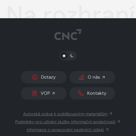
Na rozhraní
PŘEPNOUT SVĚTLÝ/TMAVÝ REŽIM
Dotazy
O nás
VOP
Kontakty
Autorská práva k publikovaným materiálům
Podmínky pro užívání služby informační společnosti
Informace o zpracování osobních údajů