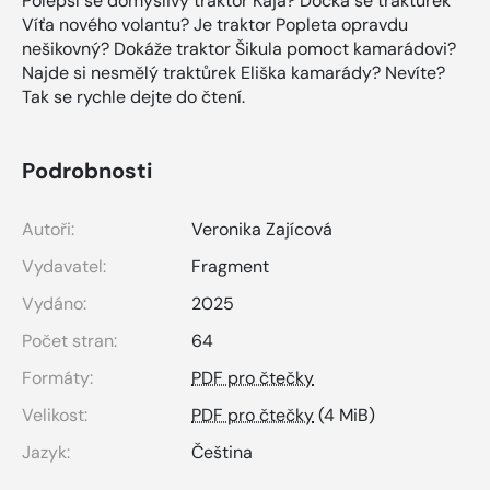
Polepší se domýšlivý traktor Kája? Dočká se traktůrek
Víťa nového volantu? Je traktor Popleta opravdu
nešikovný? Dokáže traktor Šikula pomoct kamarádovi?
Najde si nesmělý traktůrek Eliška kamarády? Nevíte?
Tak se rychle dejte do čtení.
Podrobnosti
Autoři:
Veronika Zajícová
Vydavatel:
Fragment
Vydáno:
2025
Počet stran:
64
Formáty:
PDF pro čtečky
Velikost:
PDF pro čtečky
(4 MiB)
Jazyk:
Čeština