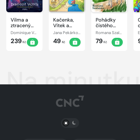
Vilma a
Kačenka,
Pohádky
ztracený
Vítek a
čistého
den
jejich
srdce
Dominique Valente
Jana Pekárková
Romana Szalaiová
E
pohádkové
239
49
79
dobrodružství
Kč
Kč
Kč
Na minutku
PŘEPNOUT SVĚTLÝ/TMAVÝ REŽIM