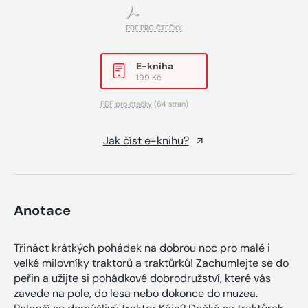
PDF PRO ČTEČKY
E-kniha
199 Kč
PDF pro čtečky
(64 stran)
Jak číst e-knihu?
Anotace
Třináct krátkých pohádek na dobrou noc pro malé i
velké milovníky traktorů a traktůrků! Zachumlejte se do
peřin a užijte si pohádkové dobrodružství, které vás
zavede na pole, do lesa nebo dokonce do muzea.