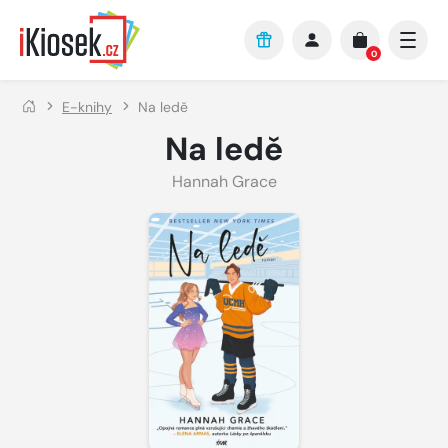
Přejít na hlavní obsah
0
E-knihy
Na ledě
Na ledě
Hannah Grace