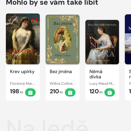
Mohlo by se vám také líbit
Krev upírky
Bez jména
Němá
dívka
Florence Marryat
Wilkie Collins
Lucy Maud Montgomery
W
198
210
120
Kč
Kč
Kč
Na ledě