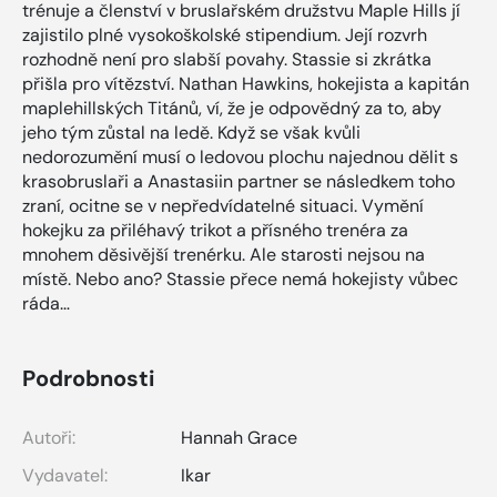
trénuje a členství v bruslařském družstvu Maple Hills jí
zajistilo plné vysokoškolské stipendium. Její rozvrh
rozhodně není pro slabší povahy. Stassie si zkrátka
přišla pro vítězství. Nathan Hawkins, hokejista a kapitán
maplehillských Titánů, ví, že je odpovědný za to, aby
jeho tým zůstal na ledě. Když se však kvůli
nedorozumění musí o ledovou plochu najednou dělit s
krasobruslaři a Anastasiin partner se následkem toho
zraní, ocitne se v nepředvídatelné situaci. Vymění
hokejku za přiléhavý trikot a přísného trenéra za
mnohem děsivější trenérku. Ale starosti nejsou na
místě. Nebo ano? Stassie přece nemá hokejisty vůbec
ráda…
Podrobnosti
Autoři:
Hannah Grace
Vydavatel:
Ikar