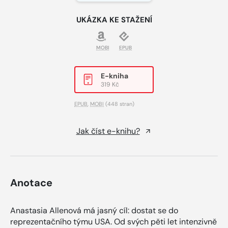
UKÁZKA KE STAŽENÍ
MOBI
EPUB
E-kniha
319 Kč
EPUB
,
MOBI
(448 stran)
Jak číst e-knihu?
Anotace
Anastasia Allenová má jasný cíl: dostat se do
reprezentačního týmu USA. Od svých pěti let intenzivně