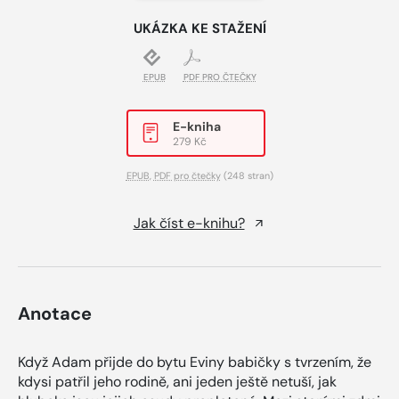
UKÁZKA KE STAŽENÍ
EPUB
PDF PRO ČTEČKY
E-kniha
279 Kč
EPUB
,
PDF pro čtečky
(248 stran)
Jak číst e-knihu?
Anotace
Když Adam přijde do bytu Eviny babičky s tvrzením, že
kdysi patřil jeho rodině, ani jeden ještě netuší, jak