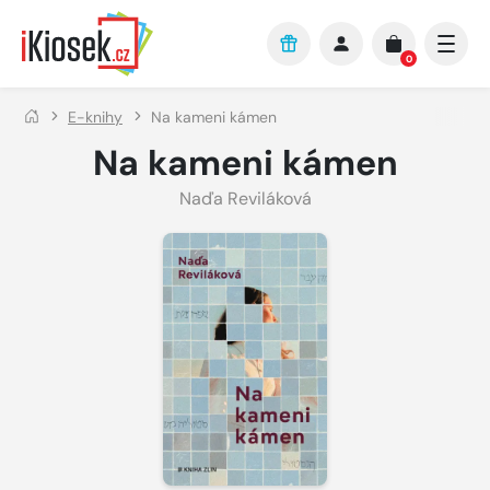
Přejít na hlavní obsah
0
E-knihy
Na kameni kámen
Na kameni kámen
Naďa Reviláková