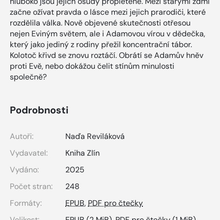
hluboko jsou jejich osudy propletené. Mezi starými zdmi
začne ožívat pravda o lásce mezi jejich prarodiči, které
rozdělila válka. Nově objevené skutečnosti otřesou
nejen Eviným světem, ale i Adamovou vírou v dědečka,
který jako jediný z rodiny přežil koncentrační tábor.
Kolotoč křivd se znovu roztáčí. Obrátí se Adamův hněv
proti Evě, nebo dokážou čelit stínům minulosti
společně?
Podrobnosti
Autoři:
Naďa Reviláková
Vydavatel:
Kniha Zlín
Vydáno:
2025
Počet stran:
248
Formáty:
EPUB
,
PDF pro čtečky
Velikost:
EPUB
(2 MiB),
PDF pro čtečky
(1 MiB)