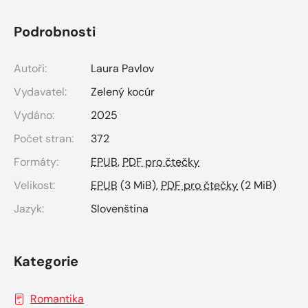
Podrobnosti
Autoři:
Laura Pavlov
Vydavatel:
Zelený kocúr
Vydáno:
2025
Počet stran:
372
Formáty:
EPUB
,
PDF pro čtečky
Velikost:
EPUB
(3 MiB),
PDF pro čtečky
(2 MiB)
Jazyk:
Slovenština
Kategorie
Romantika