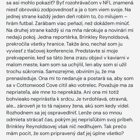
sa asi mohlo pokaziť? Byť rozohrávačom v NFL znamená
niesť obrovskú zodpovednosť a ja o tom viem svoje. Na
jednej strane každý jeden deň robím to, čo milujem –
hrám futbal. Zarábam viac peňazí, než dokážem minúť.
Na druhej strane každý si na mňa nárokuje a novinári mi
nedajú pokoj. Jedna reportérka, Brinkley Reynoldsová,
prekročila všetky hranice. Takže áno, nechal som ju
vyviesť z tlačovej konferencie. Predstavte si moje
prekvapenie, keď sa táto žena zrazu objaví v kaviarni v
malom meste, kam som sa uchýlil, len aby som si užil
trochu súkromia. Samozrejme, obviním ju, že ma
prenasleduje. Ona mi to nedaruje a postará sa, aby som
sa v Cottonwood Cove cítil ako votrelec. Považuje ma za
nepriateľa, ale mne to neprekáža. Ani ona mi totiž
bohvieako neprirástla k srdcu. Je tvrdohlavá, otravná,
ale... zároveň je to tá najsexy žena, akú som kedy videl.
Rozhodnem sa jej ospravedlniť. Lenže ona so mnou
odmieta strácať čas, pokým jej neprisľúbim svoj príbeh.
Brinkley Reynoldsovej však nič nedlhujem. Tak prečo
mám pocit, že som pripravený dať jej úplne všetko?