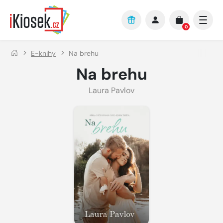
Přejít na hlavní obsah
0
E-knihy
Na brehu
Na brehu
Laura Pavlov