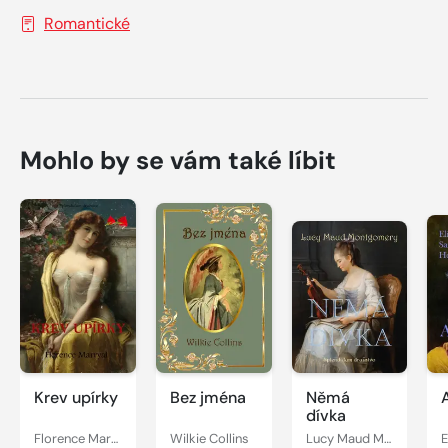
Romantické
Mohlo by se vám také líbit
Krev upírky
Bez jména
Němá
dívka
Florence Marryat
Wilkie Collins
Lucy Maud Montgomery