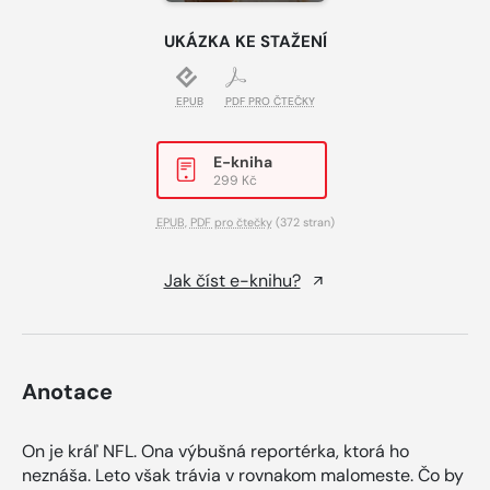
UKÁZKA KE STAŽENÍ
EPUB
PDF PRO ČTEČKY
E-kniha
299 Kč
EPUB
,
PDF pro čtečky
(372 stran)
Jak číst e-knihu?
Anotace
On je kráľ NFL. Ona výbušná reportérka, ktorá ho
neznáša. Leto však trávia v rovnakom malomeste. Čo by