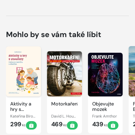
Mohlo by se vám také líbit
Aktivity a
Motorkaření
Objevujte
hry s
mozek
vnoučaty
Kateřina Bírová
David L. Hough
Frank Amthor
299
469
439
Kč
Kč
Kč