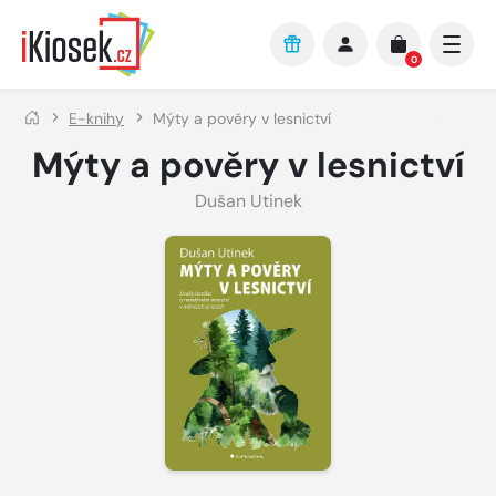
Přejít na hlavní obsah
0
E-knihy
Mýty a pověry v lesnictví
Mýty a pověry v lesnictví
Dušan Utinek