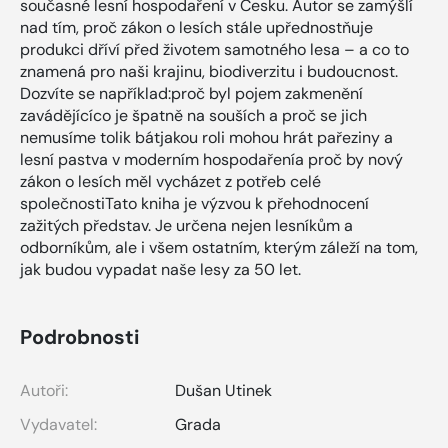
současné lesní hospodaření v Česku. Autor se zamýšlí
nad tím, proč zákon o lesích stále upřednostňuje
produkci dříví před životem samotného lesa – a co to
znamená pro naši krajinu, biodiverzitu i budoucnost.
Dozvíte se například:proč byl pojem zakmenění
zavádějícíco je špatně na souších a proč se jich
nemusíme tolik bátjakou roli mohou hrát pařeziny a
lesní pastva v moderním hospodařenía proč by nový
zákon o lesích měl vycházet z potřeb celé
společnostiTato kniha je výzvou k přehodnocení
zažitých představ. Je určena nejen lesníkům a
odborníkům, ale i všem ostatním, kterým záleží na tom,
jak budou vypadat naše lesy za 50 let.
Podrobnosti
Autoři:
Dušan Utinek
Vydavatel:
Grada