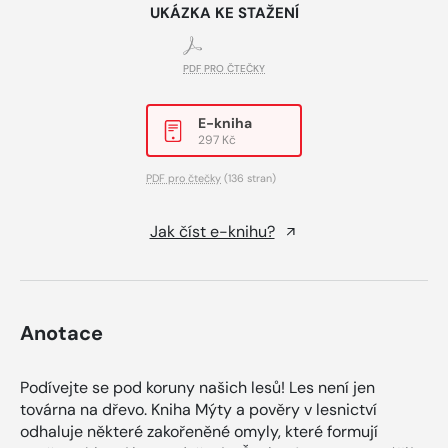
UKÁZKA KE STAŽENÍ
PDF PRO ČTEČKY
E-kniha
297 Kč
PDF pro čtečky
(136 stran)
Jak číst e-knihu?
Anotace
Podívejte se pod koruny našich lesů! Les není jen
továrna na dřevo. Kniha Mýty a pověry v lesnictví
odhaluje některé zakořeněné omyly, které formují