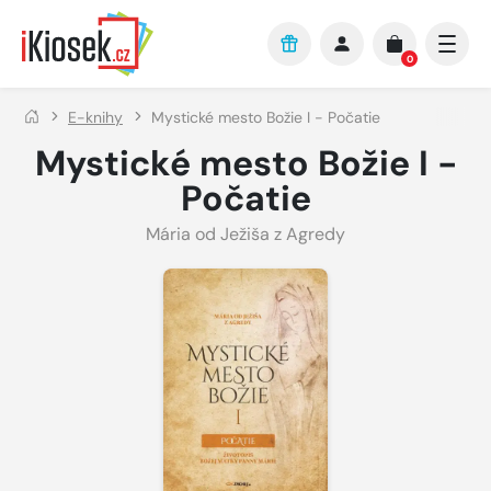
Přejít na hlavní obsah
0
E-knihy
Mystické mesto Božie I - Počatie
Mystické mesto Božie I -
Počatie
Mária od Ježiša z Agredy