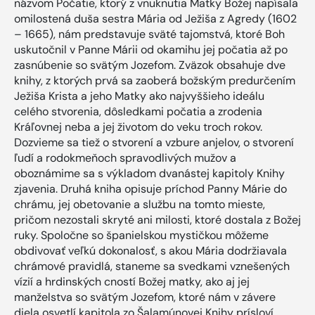
názvom Počatie, ktorý z vnuknutia Matky Božej napísala
omilostená duša sestra Mária od Ježiša z Agredy (1602
– 1665), nám predstavuje sväté tajomstvá, ktoré Boh
uskutočnil v Panne Márii od okamihu jej počatia až po
zasnúbenie so svätým Jozefom. Zväzok obsahuje dve
knihy, z ktorých prvá sa zaoberá božským predurčením
Ježiša Krista a jeho Matky ako najvyššieho ideálu
celého stvorenia, dôsledkami počatia a zrodenia
Kráľovnej neba a jej životom do veku troch rokov.
Dozvieme sa tiež o stvorení a vzbure anjelov, o stvorení
ľudí a rodokmeňoch spravodlivých mužov a
oboznámime sa s výkladom dvanástej kapitoly Knihy
zjavenia. Druhá kniha opisuje príchod Panny Márie do
chrámu, jej obetovanie a službu na tomto mieste,
pričom nezostali skryté ani milosti, ktoré dostala z Božej
ruky. Spoločne so španielskou mystičkou môžeme
obdivovať veľkú dokonalosť, s akou Mária dodržiavala
chrámové pravidlá, staneme sa svedkami vznešených
vízií a hrdinských cností Božej matky, ako aj jej
manželstva so svätým Jozefom, ktoré nám v závere
diela osvetlí kapitola zo Šalamúnovej Knihy prísloví.