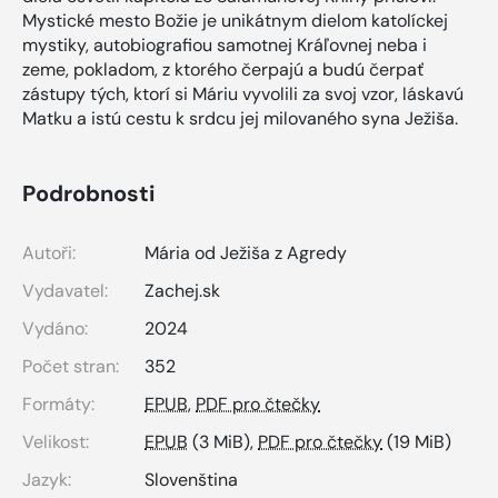
Mystické mesto Božie je unikátnym dielom katolíckej
mystiky, autobiografiou samotnej Kráľovnej neba i
zeme, pokladom, z ktorého čerpajú a budú čerpať
zástupy tých, ktorí si Máriu vyvolili za svoj vzor, láskavú
Matku a istú cestu k srdcu jej milovaného syna Ježiša.
Podrobnosti
Autoři:
Mária od Ježiša z Agredy
Vydavatel:
Zachej.sk
Vydáno:
2024
Počet stran:
352
Formáty:
EPUB
,
PDF pro čtečky
Velikost:
EPUB
(3 MiB),
PDF pro čtečky
(19 MiB)
Jazyk:
Slovenština