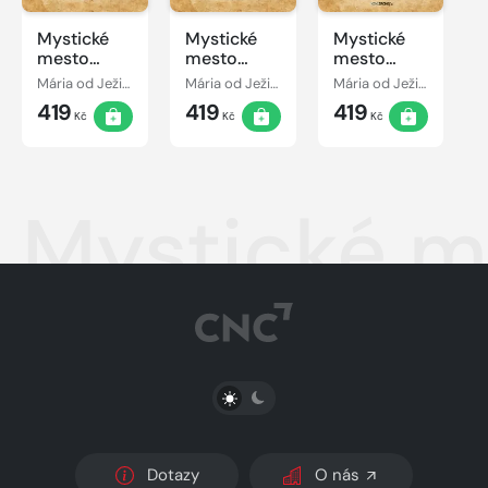
Mystické
Mystické
Mystické
mesto
mesto
mesto
Božie IV -
Božie III -
Božie II
Mária od Ježiša z Agredy
Mária od Ježiša z Agredy
Mária od Ježiša z Agredy
Korunovanie
Prebodnutie
Vtelenie
419
419
419
Kč
Kč
Kč
Mystické me
PŘEPNOUT SVĚTLÝ/TMAVÝ REŽIM
Dotazy
O nás