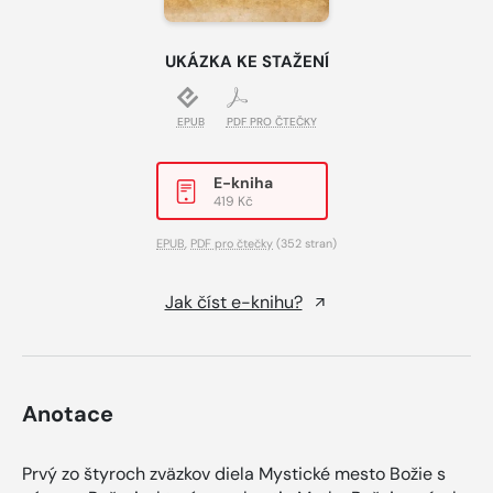
UKÁZKA KE STAŽENÍ
EPUB
PDF PRO ČTEČKY
E-kniha
419 Kč
EPUB
,
PDF pro čtečky
(352 stran)
Jak číst e-knihu?
Anotace
Prvý zo štyroch zväzkov diela Mystické mesto Božie s