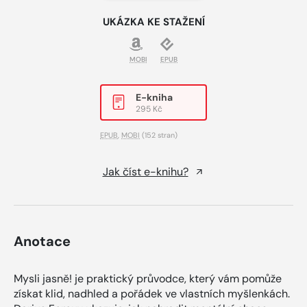
UKÁZKA KE STAŽENÍ
MOBI
EPUB
E-kniha
295 Kč
EPUB
,
MOBI
(152 stran)
Jak číst e-knihu?
Anotace
Mysli jasně! je praktický průvodce, který vám pomůže
získat klid, nadhled a pořádek ve vlastních myšlenkách.