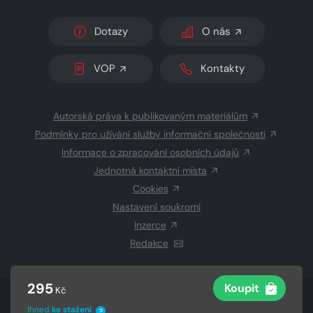
Dotazy
O nás
VOP
Kontakty
Autorská práva k publikovaným materiálům
Podmínky pro užívání služby informační společnosti
Informace o zpracování osobních údajů
Jednotná kontaktní místa
Cookies
Nastavení soukromí
Inzerce
Redakce
295
Koupit
Kč
© 2026 Copyright
CZECH NEWS CENTER a.s.
a dodavatelé
Ihned
ke stažení
obsahu
?