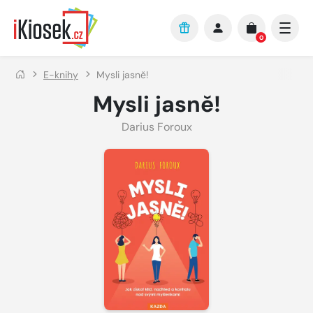
Přejít na hlavní obsah
0
E-knihy
Mysli jasně!
Mysli jasně!
Darius Foroux