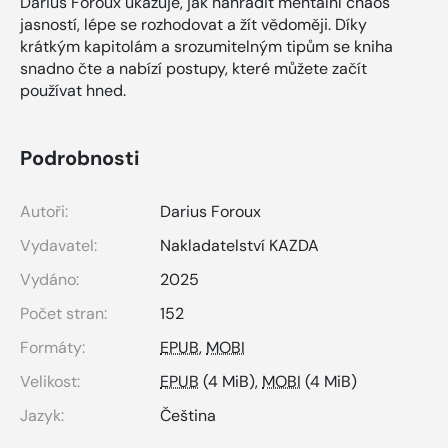
Darius Foroux ukazuje, jak nahradit mentální chaos
jasností, lépe se rozhodovat a žít vědoměji. Díky
krátkým kapitolám a srozumitelným tipům se kniha
snadno čte a nabízí postupy, které můžete začít
používat hned.
Podrobnosti
Autoři:
Darius Foroux
Vydavatel:
Nakladatelství KAZDA
Vydáno:
2025
Počet stran:
152
Formáty:
EPUB
,
MOBI
Velikost:
EPUB
(4 MiB),
MOBI
(4 MiB)
Jazyk:
Čeština