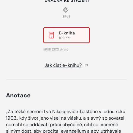
UKÁZKA KE STAŽENÍ
EPUB
E-kniha
109 Kč
EPUB
(202 stran)
Jak číst e-knihu?
Anotace
„Za těžké nemoci Lva Nikolajeviče Tolstého v lednu roku
1903., kdy život jeho visel na vlásku, a slavný spisovatel
nemohl se oddávati práci obyčejné, cítil se nicméně
silným dost, aby pročítal evangelium a aby, utrhávaje