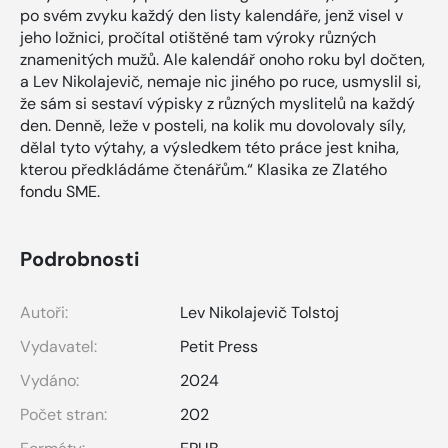
po svém zvyku každý den listy kalendáře, jenž visel v
jeho ložnici, pročítal otištěné tam výroky různých
znamenitých mužů. Ale kalendář onoho roku byl dočten,
a Lev Nikolajevič, nemaje nic jiného po ruce, usmyslil si,
že sám si sestaví výpisky z různých myslitelů na každý
den. Denně, leže v posteli, na kolik mu dovolovaly síly,
dělal tyto výtahy, a výsledkem této práce jest kniha,
kterou předkládáme čtenářům.“ Klasika ze Zlatého
fondu SME.
Podrobnosti
Autoři:
Lev Nikolajevič Tolstoj
Vydavatel:
Petit Press
Vydáno:
2024
Počet stran:
202