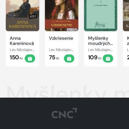
Anna
Vzkriesenie
Myšlenky
Kareninová
moudrých
lidí 1
Lev Nikolajevič Tolstoj
Lev Nikolajevič Tolstoj
Lev Nikolajevič Tolstoj
150
75
109
Kč
Kč
Kč
Myšlenky m