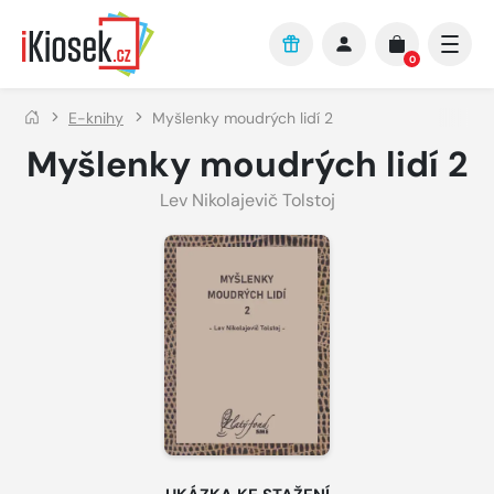
Přejít na hlavní obsah
0
E-knihy
Myšlenky moudrých lidí 2
Myšlenky moudrých lidí 2
Lev Nikolajevič Tolstoj