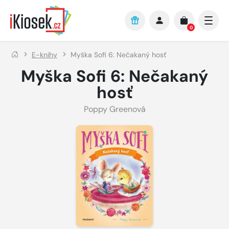
Přejít na hlavní obsah
0
E-knihy
Myška Sofi 6: Nečakaný hosť
Myška Sofi 6: Nečakaný
hosť
Poppy Greenová