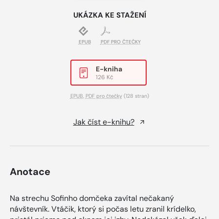
UKÁZKA KE STAŽENÍ
EPUB
PDF PRO ČTEČKY
E-kniha
126 Kč
EPUB
,
PDF pro čtečky
(128 stran)
Jak číst e-knihu?
Anotace
Na strechu Sofinho domčeka zavítal nečakaný
návštevník. Vtáčik, ktorý si počas letu zranil krídelko,