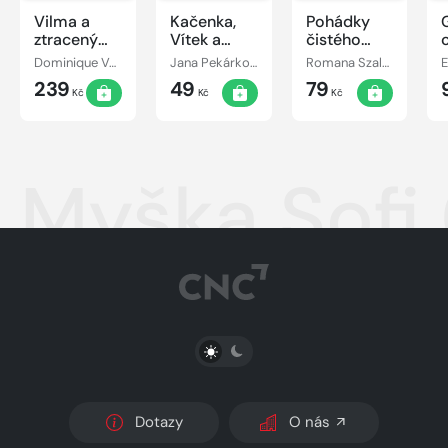
Vilma a
Kačenka,
Pohádky
ztracený
Vítek a
čistého
den
jejich
srdce
Dominique Valente
Jana Pekárková
Romana Szalaiová
E
pohádkové
239
49
79
dobrodružství
Kč
Kč
Kč
Myška Sofi
PŘEPNOUT SVĚTLÝ/TMAVÝ REŽIM
Dotazy
O nás