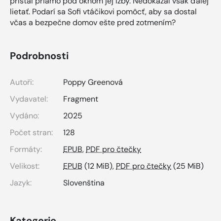
pristál priamo pod oknom jej izby. Nedokázal však ďalej
lietať. Podarí sa Sofi vtáčikovi pomôcť, aby sa dostal
včas a bezpečne domov ešte pred zotmením?
Podrobnosti
Autoři:
Poppy Greenová
Vydavatel:
Fragment
Vydáno:
2025
Počet stran:
128
Formáty:
EPUB
,
PDF pro čtečky
Velikost:
EPUB
(12 MiB),
PDF pro čtečky
(25 MiB)
Jazyk:
Slovenština
Kategorie