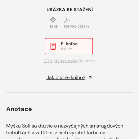
UKÁZKA KE STAŽENÍ
EPUB
PDF PRO ČTEČKY
E-kniha
126 Kč
EPUB
,
PDF pro čtečky
(128 stran)
Jak číst e-knihu?
Anotace
Myška Sofi sa dozvie o nezvyčajných smaragdových
bobuľkách a zatúži si z nich vyrobiť farbu na