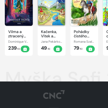
Vilma a
Kačenka,
Pohádky
ztracený
Vítek a
čistého
den
jejich
srdce
Dominique Valente
Jana Pekárková
Romana Szalaiová
E
pohádkové
239
49
79
dobrodružství
Kč
Kč
Kč
Myška Sofi