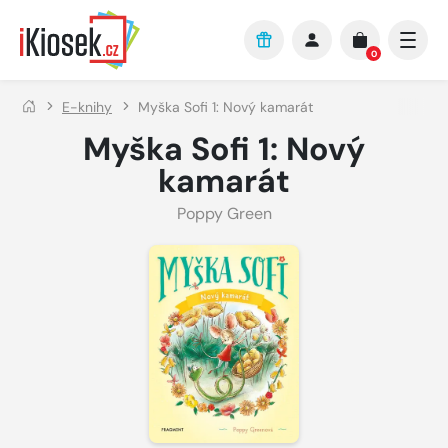
Přejít na hlavní obsah
0
E-knihy
Myška Sofi 1: Nový kamarát
Myška Sofi 1: Nový
kamarát
Poppy Green