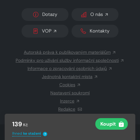
Dotazy
O nás
VOP
Kontakty
Autorská práva k publikovaným materiálům
Podmínky pro užívání služby informační společnosti
Informace o zpracování osobních údajů
Jednotná kontaktní místa
Cookies
Nastavení soukromí
Inzerce
Redakce
139
Koupit
Kč
© 2026 Copyright
CZECH NEWS CENTER a.s.
a dodavatelé
Ihned
ke stažení
?