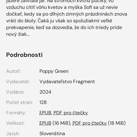
jazere zavítala jar. Na stromoch kvitnú púčiky, vo
vzduchu cítiť vôňu kvetov a myška Sofi sa už nevie
dočkať, kedy sa po dlhých zimných prázdninách znova
vráti do školy. Čaká ju však so spolužiakmi veľké
prekvapenie, keď sa dozvedia, že do ich triedy príde
nový žiak...
Podrobnosti
Autoři:
Poppy Green
Vydavatel:
Vydavateľstvo Fragment
Vydáno:
2024
Počet stran:
128
Formáty:
EPUB
,
PDF pro čtečky
Velikost:
EPUB
(16 MiB),
PDF pro čtečky
(18 MiB)
Jazyk:
Slovenština