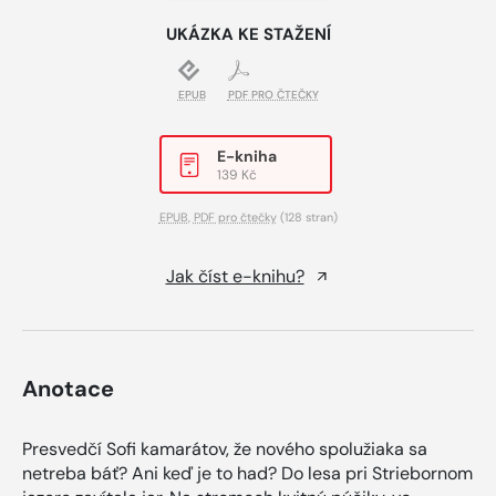
UKÁZKA KE STAŽENÍ
EPUB
PDF PRO ČTEČKY
E-kniha
139 Kč
EPUB
,
PDF pro čtečky
(128 stran)
Jak číst e-knihu?
Anotace
Presvedčí Sofi kamarátov, že nového spolužiaka sa
netreba báť? Ani keď je to had? Do lesa pri Striebornom