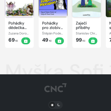
Pohádky
Pohádky
Zaječí
dědečka
pro zlobivé
příběhy
Lampáře
strašidýlko
Zuzana Dorogiová
Štěpán Podešt, ml.
Stanislav Chromčák
69
49
99
Kč
Kč
Kč
Myška Sofi 
PŘEPNOUT SVĚTLÝ/TMAVÝ REŽIM