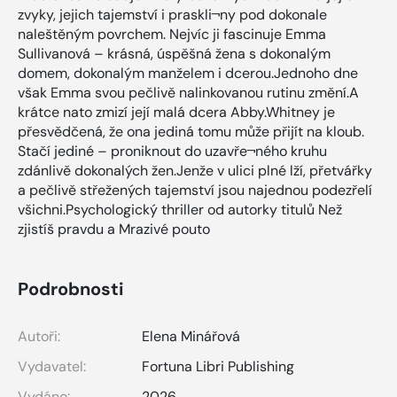
zvyky, jejich tajemství i praskli¬ny pod dokonale
naleštěným povrchem. Nejvíc ji fascinuje Emma
Sullivanová – krásná, úspěšná žena s dokonalým
domem, dokonalým manželem i dcerou.Jednoho dne
však Emma svou pečlivě nalinkovanou rutinu změní.A
krátce nato zmizí její malá dcera Abby.Whitney je
přesvědčená, že ona jediná tomu může přijít na kloub.
Stačí jediné – proniknout do uzavře¬ného kruhu
zdánlivě dokonalých žen.Jenže v ulici plné lží, přetvářky
a pečlivě střežených tajemství jsou najednou podezřelí
všichni.Psychologický thriller od autorky titulů Než
zjistíš pravdu a Mrazivé pouto
Podrobnosti
Autoři:
Elena Minářová
Vydavatel:
Fortuna Libri Publishing
Vydáno:
2026