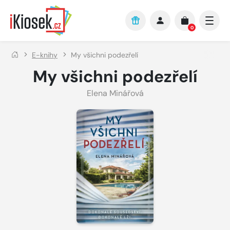
Přejít na hlavní obsah
0
E-knihy
My všichni podezřelí
My všichni podezřelí
Elena Minářová