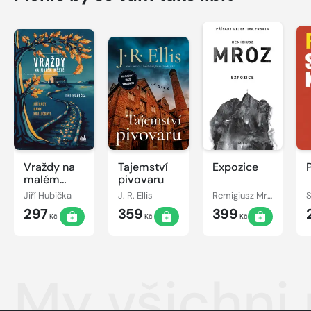
Vraždy na
Tajemství
Expozice
malém
pivovaru
městě -
Jiří Hubička
J. R. Ellis
Remigiusz Mróz
S
Případy
297
359
399
Dany
Kč
Kč
Kč
Králíčkové
My všichni 