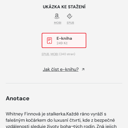
UKÁZKA KE STAŽENÍ
MOBI
EPUB
E-kniha
249 Kč
EPUB
,
MOBI
(240 stran)
Jak číst e-knihu?
Anotace
Whitney Finnová je stalkerka.Každé ráno vyráží s
falešným kočárkem do luxusní čtvrti, kde z bezpečné
vzdálenosti sleduje životy boha¬tých rodin. Zná jejich