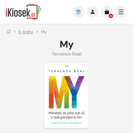
Přejít na hlavní obsah
0
E-knihy
My
My
Terrence Real