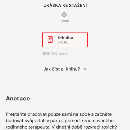
UKÁZKA KE STAŽENÍ
EPUB
E-kniha
278 Kč
EPUB
(336 stran)
Jak číst e-knihu?
Anotace
Přestaňte pracovat pouze sami na sobě a začněte
budovat svůj vztah v páru s pomocí renomovaného
rodinného terapeuta. V dnešní době rozvrací toxický