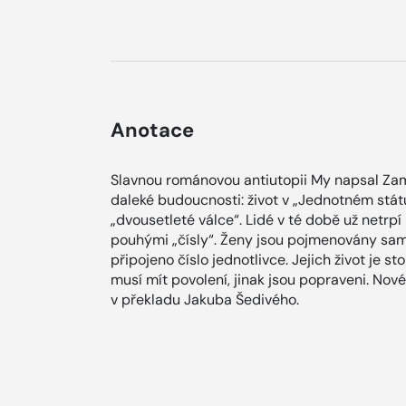
Anotace
Slavnou románovou antiutopii My napsal Zamj
daleké budoucnosti: život v „Jednotném státu“
„dvousetleté válce“. Lidé v té době už netrpí b
pouhými „čísly“. Ženy jsou pojmenovány sam
připojeno číslo jednotlivce. Jejich život je 
musí mít povolení, jinak jsou popraveni. Nové
v překladu Jakuba Šedivého.