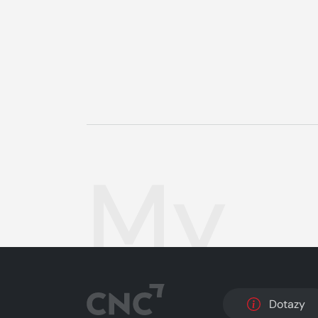
My
Dotazy