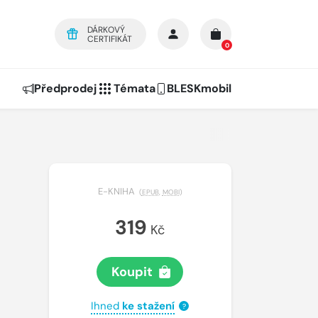
DÁRKOVÝ
CERTIFIKÁT
0
Předprodej
Témata
BLESKmobil
E-KNIHA
(
EPUB
,
MOBI
)
319
Kč
Koupit
Ihned
ke stažení
?