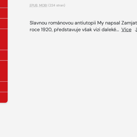
EPUB
,
MOBI
(224 stran)
Slavnou románovou antiutopii My napsal Zamjat
roce 1920, představuje však vizi daleké...
Více