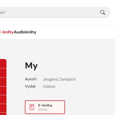
E-knihy
Audioknihy
My
Autoři:
Jevgenij Zamjatin
Vydal:
Odeon
E-kniha
319 Kč