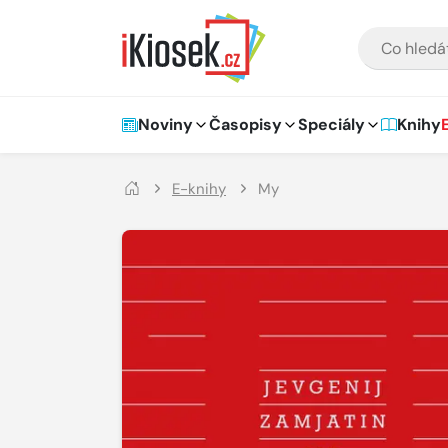
Přejít na hlavní obsah
VYHLEDÁVÁNÍ
Hlavní navigace
Noviny
Časopisy
Speciály
Knihy
E-knihy
My