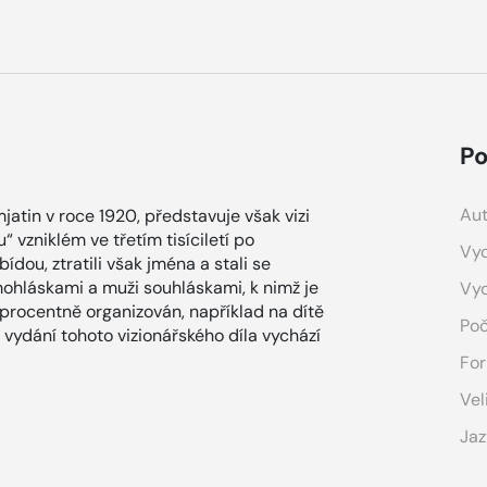
Po
Aut
atin v roce 1920, představuje však vizi
 vzniklém ve třetím tisíciletí po
Vyd
ídou, ztratili však jména a stali se
ohláskami a muži souhláskami, k nimž je
Vy
stoprocentně organizován, například na dítě
Poč
 vydání tohoto vizionářského díla vychází
For
Vel
Jaz