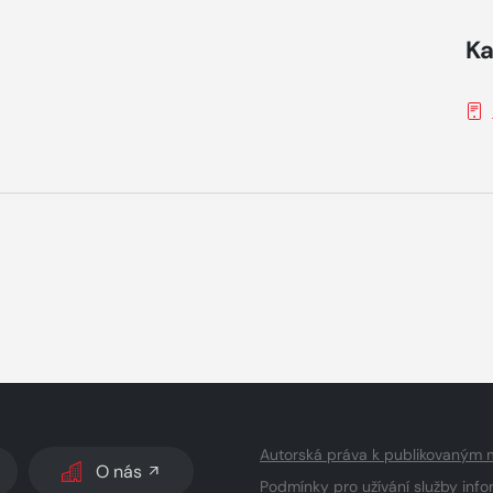
Ka
Autorská práva k publikovaným 
O nás
Podmínky pro užívání služby info