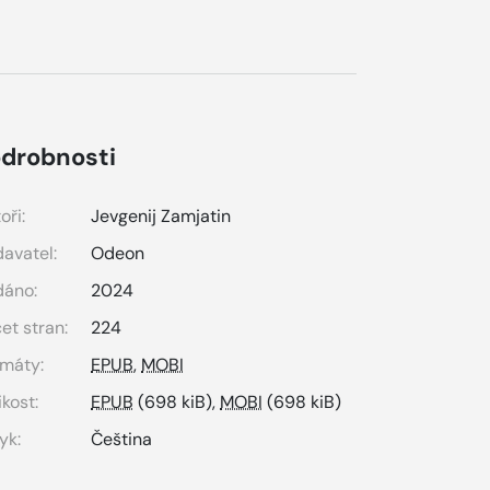
drobnosti
oři:
Jevgenij Zamjatin
avatel:
Odeon
dáno:
2024
et stran:
224
máty:
EPUB
,
MOBI
ikost:
EPUB
(698 kiB),
MOBI
(698 kiB)
yk:
Čeština