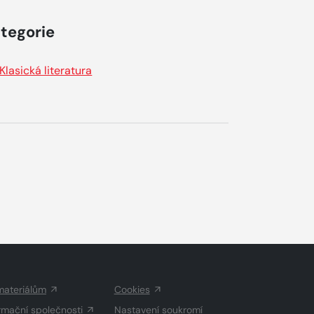
tegorie
Klasická literatura
materiálům
Cookies
rmační společnosti
Nastavení soukromí