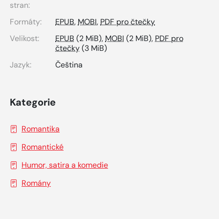
stran:
Formáty:
EPUB
,
MOBI
,
PDF pro čtečky
Velikost:
EPUB
(2 MiB),
MOBI
(2 MiB),
PDF pro
čtečky
(3 MiB)
Jazyk:
Čeština
Kategorie
Romantika
Romantické
Humor, satira a komedie
Romány