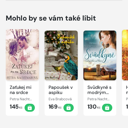
Mohlo by se vám také líbit
Zaťukej mi
Papoušek v
Svůdkyně s
na srdce
aspiku
modrým
nebem nad
Petra Nachtmanová
Eva Brabcová
Petra Nachtmanová
hlavou
145
169
130
Kč
Kč
Kč