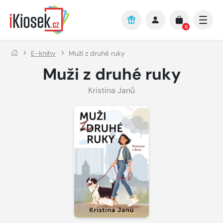
Přejít na hlavní obsah
0
E-knihy
Muži z druhé ruky
Muži z druhé ruky
Kristina Janů