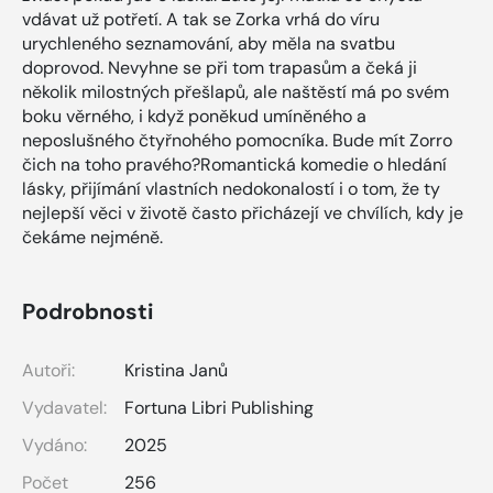
vdávat už potřetí. A tak se Zorka vrhá do víru
urychleného seznamování, aby měla na svatbu
doprovod. Nevyhne se při tom trapasům a čeká ji
několik milostných přešlapů, ale naštěstí má po svém
boku věrného, i když poněkud umíněného a
neposlušného čtyřnohého pomocníka. Bude mít Zorro
čich na toho pravého?Romantická komedie o hledání
lásky, přijímání vlastních nedokonalostí i o tom, že ty
nejlepší věci v životě často přicházejí ve chvílích, kdy je
čekáme nejméně.
Podrobnosti
Autoři:
Kristina Janů
Vydavatel:
Fortuna Libri Publishing
Vydáno:
2025
Počet
256