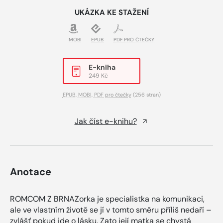
UKÁZKA KE STAŽENÍ
MOBI
EPUB
PDF PRO ČTEČKY
E-kniha
249 Kč
EPUB
,
MOBI
,
PDF pro čtečky
(256 stran)
Jak číst e-knihu?
Anotace
ROMCOM Z BRNAZorka je specialistka na komunikaci,
ale ve vlastním životě se jí v tomto směru příliš nedaří –
zvlášť pokud jde o lásku. Zato její matka se chystá