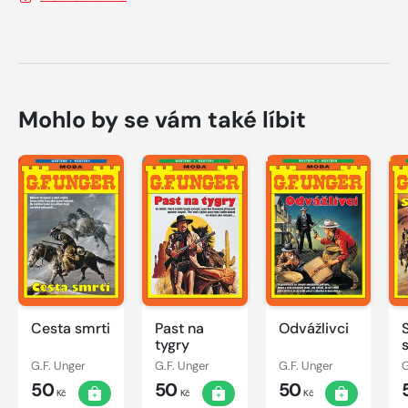
Mohlo by se vám také líbit
Cesta smrti
Past na
Odvážlivci
tygry
G.F. Unger
G.F. Unger
G.F. Unger
G
50
50
50
Kč
Kč
Kč