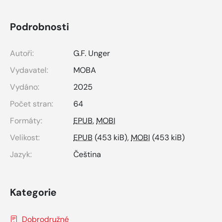
Podrobnosti
Autoři:
G.F. Unger
Vydavatel:
MOBA
Vydáno:
2025
Počet stran:
64
Formáty:
EPUB
,
MOBI
Velikost:
EPUB
(453 kiB),
MOBI
(453 kiB)
Jazyk:
Čeština
Kategorie
Dobrodružné