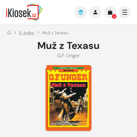
Přejít na hlavní obsah
0
E-knihy
Muž z Texasu
Muž z Texasu
G.F. Unger