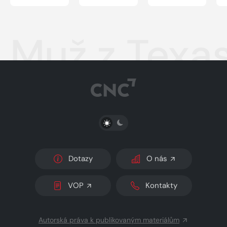
Muž z Texa
PŘEPNOUT SVĚTLÝ/TMAVÝ REŽIM
Dotazy
O nás
VOP
Kontakty
Autorská práva k publikovaným materiálům