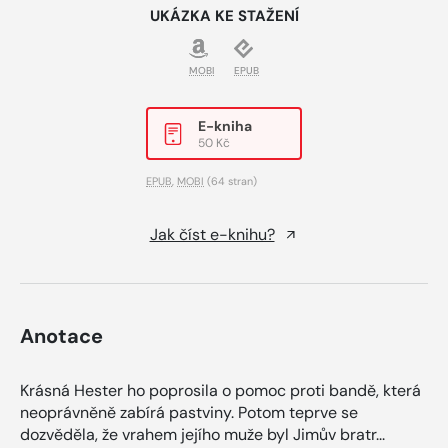
UKÁZKA KE STAŽENÍ
MOBI
EPUB
E-kniha
50 Kč
EPUB
,
MOBI
(64 stran)
Jak číst e-knihu?
Anotace
Krásná Hester ho poprosila o pomoc proti bandě, která
neoprávněně zabírá pastviny. Potom teprve se
dozvěděla, že vrahem jejího muže byl Jimův bratr...