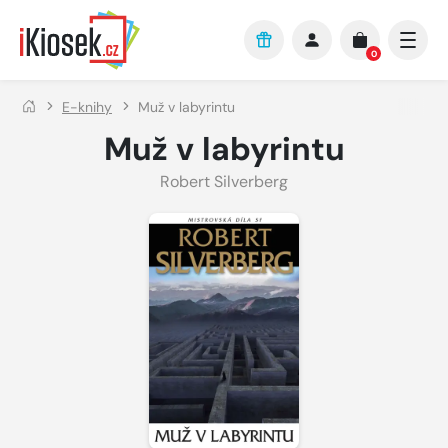
Přejít na hlavní obsah
0
E-knihy
Muž v labyrintu
Muž v labyrintu
Robert Silverberg