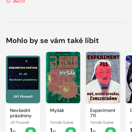
Sci-fi
Mohlo by se vám také líbit
Nevšední
Myšák
Experiment
prázdniny
711
Jiří Posselt
Tomáš Dušek
Tomáš Dušek
H
1
1
1
Kč
Kč
Kč