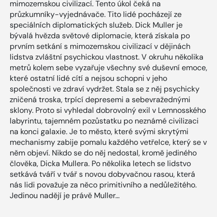
mimozemskou civilizací. Tento úkol čeká na
průzkumníky-vyjednávače. Tito lidé pocházejí ze
speciálních diplomatických služeb. Dick Muller je
bývalá hvězda světové diplomacie, která získala po
prvním setkání s mimozemskou civilizací v dějinách
lidstva zvláštní psychickou vlastnost. V okruhu několika
metrů kolem sebe vyzařuje všechny své duševní emoce,
které ostatní lidé cítí a nejsou schopni v jeho
společnosti ve zdraví vydržet. Stala se z něj psychicky
zničená troska, trpící depresemi a sebevražednými
sklony. Proto si vyhledal dobrovolný exil v Lemnosského
labyrintu, tajemném pozůstatku po neznámé civilizaci
na konci galaxie. Je to město, které svými skrytými
mechanismy zabije pomalu každého vetřelce, který se v
něm objeví. Nikdo se do něj nedostal, kromě jediného
člověka, Dicka Mullera. Po několika letech se lidstvo
setkává tváří v tvář s novou dobyvačnou rasou, která
nás lidi považuje za něco primitivního a nedůležitého.
Jedinou nadějí je právě Muller…