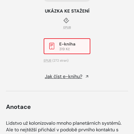
UKÁZKA KE STAŽENÍ
EPUB
E-kniha
319 Kč
EPUB
(272 stran)
Jak číst e-knihu?
Anotace
Lidstvo už kolonizovalo mnoho planetárních systémů.
Ale to nejtěžší přichází v podobě prvního kontaktu s