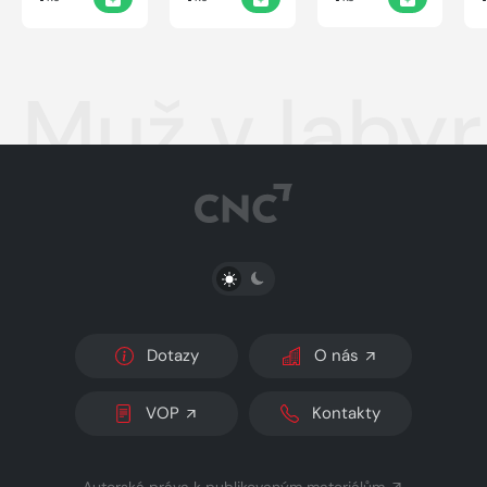
Muž v labyr
PŘEPNOUT SVĚTLÝ/TMAVÝ REŽIM
Dotazy
O nás
VOP
Kontakty