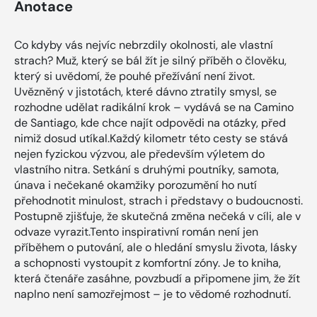
Anotace
Co kdyby vás nejvíc nebrzdily okolnosti, ale vlastní
strach? Muž, který se bál žít je silný příběh o člověku,
který si uvědomí, že pouhé přežívání není život.
Uvězněný v jistotách, které dávno ztratily smysl, se
rozhodne udělat radikální krok – vydává se na Camino
de Santiago, kde chce najít odpovědi na otázky, před
nimiž dosud utíkal.Každý kilometr této cesty se stává
nejen fyzickou výzvou, ale především výletem do
vlastního nitra. Setkání s druhými poutníky, samota,
únava i nečekané okamžiky porozumění ho nutí
přehodnotit minulost, strach i představy o budoucnosti.
Postupně zjišťuje, že skutečná změna nečeká v cíli, ale v
odvaze vyrazit.Tento inspirativní román není jen
příběhem o putování, ale o hledání smyslu života, lásky
a schopnosti vystoupit z komfortní zóny. Je to kniha,
která čtenáře zasáhne, povzbudí a připomene jim, že žít
naplno není samozřejmost – je to vědomé rozhodnutí.