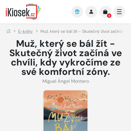
Přejít na hlavní obsah
0
E-knihy
Muž, který se bál žít - Skutečný život začíná ve 
Muž, který se bál žít -
Skutečný život začíná ve
chvíli, kdy vykročíme ze
své komfortní zóny.
Miguel Ángel Montero