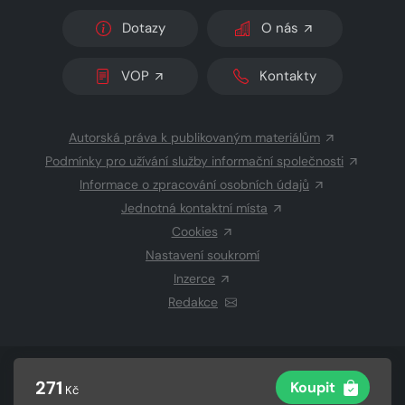
Dotazy
O nás
VOP
Kontakty
Autorská práva k publikovaným materiálům
Podmínky pro užívání služby informační společnosti
Informace o zpracování osobních údajů
Jednotná kontaktní místa
Cookies
Nastavení soukromí
Inzerce
Redakce
© 2026 Copyright
CZECH NEWS CENTER a.s.
a dodavatelé
271
Koupit
Kč
obsahu