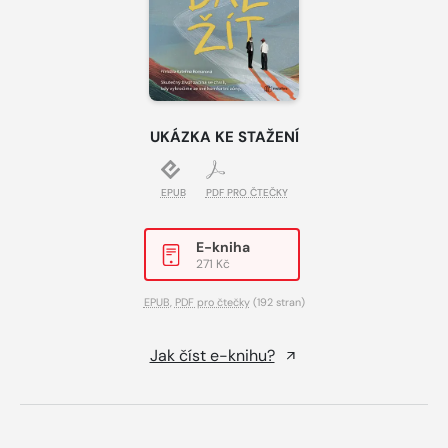
UKÁZKA KE STAŽENÍ
EPUB
PDF PRO ČTEČKY
E-kniha
271 Kč
EPUB
,
PDF pro čtečky
(192 stran)
Jak číst e-knihu?