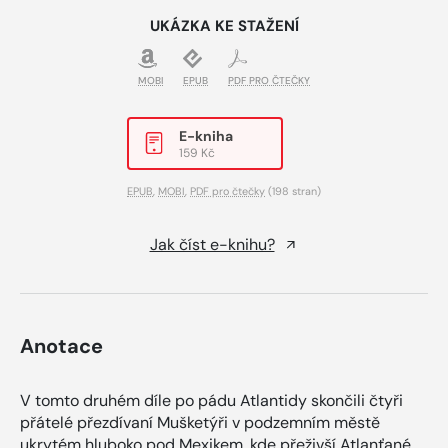
UKÁZKA KE STAŽENÍ
MOBI
EPUB
PDF PRO ČTEČKY
E-kniha
159 Kč
EPUB
,
MOBI
,
PDF pro čtečky
(198 stran)
Jak číst e-knihu?
Anotace
V tomto druhém díle po pádu Atlantidy skončili čtyři
přátelé přezdívaní Mušketýři v podzemním městě
ukrytém hluboko pod Mexikem, kde přeživší Atlanťané