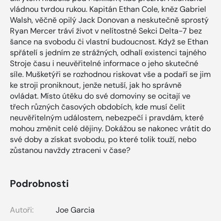
vládnou tvrdou rukou. Kapitán Ethan Cole, kněz Gabriel
Walsh, věčně opilý Jack Donovan a neskutečně sprostý
Ryan Mercer tráví život v nelítostné Sekci Delta-7 bez
šance na svobodu či vlastní budoucnost. Když se Ethan
spřátelí s jedním ze strážných, odhalí existenci tajného
Stroje času i neuvěřitelné informace o jeho skutečné
síle. Mušketýři se rozhodnou riskovat vše a podaří se jim
ke stroji proniknout, jenže netuší, jak ho správně
ovládat. Místo útěku do své domoviny se ocitají ve
třech různých časových obdobích, kde musí čelit
neuvěřitelným událostem, nebezpečí i pravdám, které
mohou změnit celé dějiny. Dokážou se nakonec vrátit do
své doby a získat svobodu, po které tolik touží, nebo
zůstanou navždy ztraceni v čase?
Podrobnosti
Autoři:
Joe Garcia