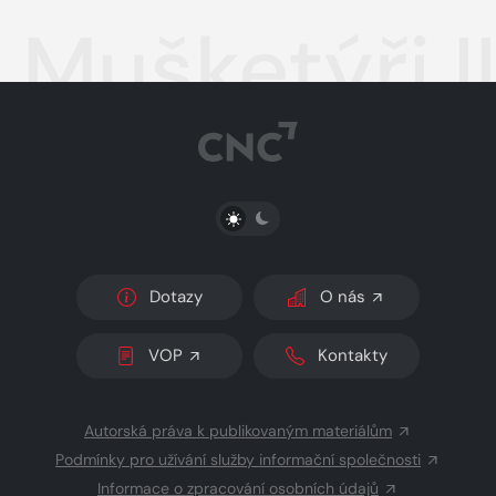
Mušketýři II
PŘEPNOUT SVĚTLÝ/TMAVÝ REŽIM
Dotazy
O nás
VOP
Kontakty
Autorská práva k publikovaným materiálům
Podmínky pro užívání služby informační společnosti
Informace o zpracování osobních údajů