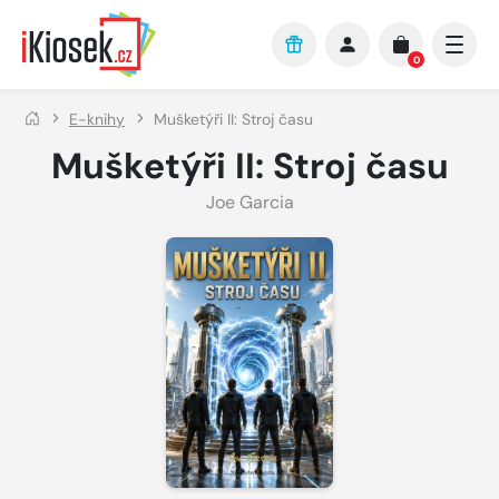
Přejít na hlavní obsah
0
E-knihy
Mušketýři II: Stroj času
Mušketýři II: Stroj času
Joe Garcia