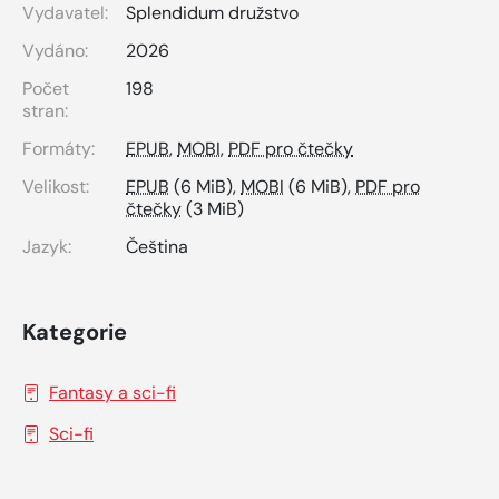
Vydavatel:
Splendidum družstvo
Vydáno:
2026
Počet
198
stran:
Formáty:
EPUB
,
MOBI
,
PDF pro čtečky
Velikost:
EPUB
(6 MiB),
MOBI
(6 MiB),
PDF pro
čtečky
(3 MiB)
Jazyk:
Čeština
Kategorie
Fantasy a sci-fi
Sci-fi