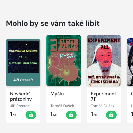
Mohlo by se vám také líbit
Nevšední
Myšák
Experiment
prázdniny
711
Jiří Posselt
Tomáš Dušek
Tomáš Dušek
H
1
1
1
Kč
Kč
Kč