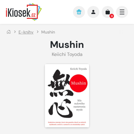
Přejít na hlavní obsah
0
E-knihy
Mushin
Mushin
Keiichi Toyoda