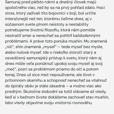
Samuraj pred päťsto rokmi a dnešný človek majú
spoločného viac, než by sa na prvý pohľad zdalo. Hoci
stres, ktorý zažívali títo bojovníci v boji, bol určite
intenzívnejší než ten, ktorému čelíme dnes, aj v
súčasnom svete plnom neistoty a nestability
potrebujeme životnú filozofiu, ktorá nám pomôže
nestratiť smer a nenechať sa pohltiť každodennými
problémami. A práve toto ponúka mushin. Mu znamená
„nič“, shin znamená „myseľ“ – teda myseľ bez mysle,
alebo nulová myseľ. Ide o niekoľko storočí starý a
osvedčený samurajský prístup k svetu, ktorý nám aj
dnes môže veľa ponúknuť: upokoj svoju myseľ aj svoj
„meč“, pozri sa problémom priamo do očí a potom
konaj. Dnes už síce meč nepoužívame, ale život v
prítomnom okamihu a schopnosť nenechať sa vtiahnuť
do špirály obáv je stále zásadná – a možno viac ako
predtým. Skutočne slobodní sa totiž stávame až vtedy,
keď si v bežnom živote dokážeme zachovať stav mushin,
lebo vtedy objavíme svoju vnútornú rovnováhu.