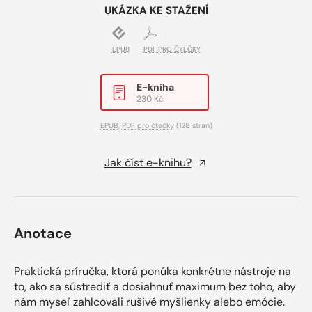
UKÁZKA KE STAŽENÍ
EPUB
PDF PRO ČTEČKY
E-kniha
230 Kč
EPUB
,
PDF pro čtečky
(128 stran)
Jak číst e-knihu?
Anotace
Praktická príručka, ktorá ponúka konkrétne nástroje na
to, ako sa sústrediť a dosiahnuť maximum bez toho, aby
nám myseľ zahlcovali rušivé myšlienky alebo emócie.