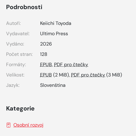
Podrobnosti
Autoři:
Keiichi Toyoda
Vydavatel:
Ultimo Press
Vydáno:
2026
Počet stran:
128
Formáty:
EPUB
,
PDF pro čtečky
Velikost:
EPUB
(2 MiB),
PDF pro čtečky
(3 MiB)
Jazyk:
Slovenština
Kategorie
Osobní rozvoj