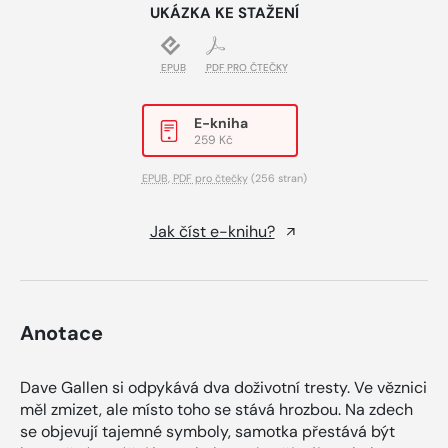
UKÁZKA KE STAŽENÍ
EPUB
PDF PRO ČTEČKY
E-kniha
259 Kč
EPUB
,
PDF pro čtečky
(256 stran)
Jak číst e-knihu?
Anotace
Dave Gallen si odpykává dva doživotní tresty. Ve věznici
měl zmizet, ale místo toho se stává hrozbou. Na zdech
se objevují tajemné symboly, samotka přestává být