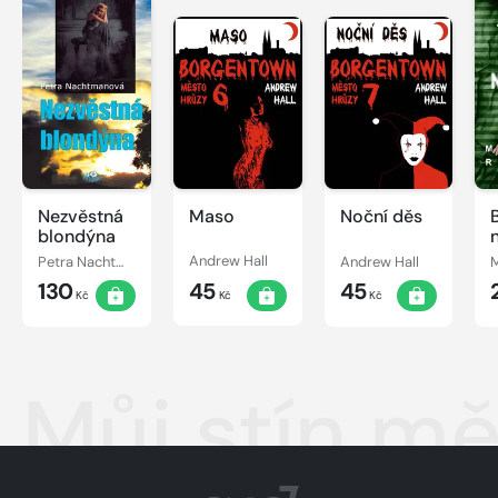
Nezvěstná
Maso
Noční děs
blondýna
Petra Nachtmanová
Andrew Hall
Andrew Hall
130
45
45
Kč
Kč
Kč
Můj stín mě