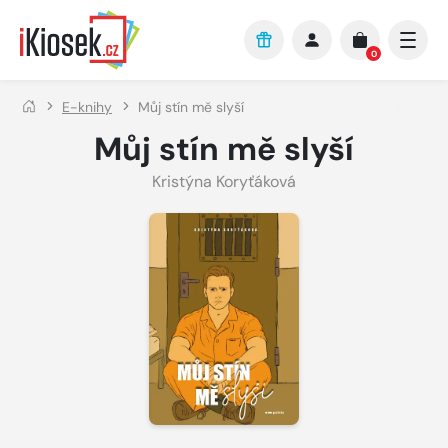
Přejít na hlavní obsah
0
E-knihy
Můj stín mě slyší
Můj stín mě slyší
Kristýna Koryťáková