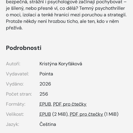
bezpečná, strážní i psychologové začínají pochybovat –
je šílený, nebo přesně ví, co dělá? Temný psychothriller
o moci, izolaci a tenké hranici mezi poruchou a strategií.
Protože někdy není hrozbou ticho, ale ten, kdo v něm
přežívá.
Podrobnosti
Autoři:
Kristýna Koryťáková
Vydavatel:
Pointa
Vydáno:
2026
Počet stran:
256
Formáty:
EPUB
,
PDF pro čtečky
Velikost:
EPUB
(2 MiB),
PDF pro čtečky
(1 MiB)
Jazyk:
Čeština