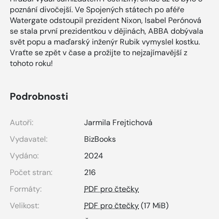
poznání divočejší. Ve Spojených státech po aféře
Watergate odstoupil prezident Nixon, Isabel Perónová
se stala první prezidentkou v dějinách, ABBA dobývala
svět popu a maďarský inženýr Rubik vymyslel kostku.
Vraťte se zpět v čase a prožijte to nejzajímavější z
tohoto roku!
Podrobnosti
Autoři:
Jarmila Frejtichová
Vydavatel:
BizBooks
Vydáno:
2024
Počet stran:
216
Formáty:
PDF pro čtečky
Velikost:
PDF pro čtečky
(17 MiB)