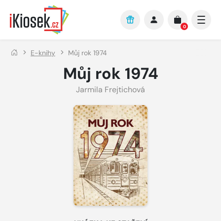
Přejít na hlavní obsah
0
E-knihy
Můj rok 1974
Můj rok 1974
Jarmila Frejtichová