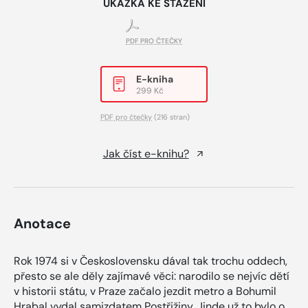
UKÁZKA KE STAŽENÍ
PDF PRO ČTEČKY
E-kniha
299 Kč
PDF pro čtečky
(216 stran)
Jak číst e-knihu?
Anotace
Rok 1974 si v Československu dával tak trochu oddech,
přesto se ale děly zajímavé věci: narodilo se nejvíc dětí
v historii státu, v Praze začalo jezdit metro a Bohumil
Hrabal vydal samizdatem Postřižiny. Jinde už to bylo o