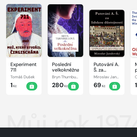
Experiment
Poslední
Putování A.
711
velkokněžna
Š. za
lidskou
Tomáš Dušek
Bryn Thurnbullová
Miroslav Jandovský
O
důstojností
1
280
69
Kč
Kč
Kč
Můj rok 197