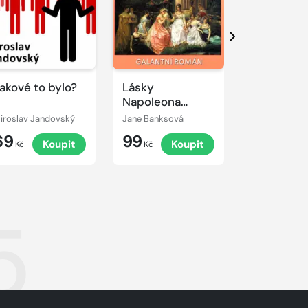
Další
akové to bylo?
Lásky
Skoněpád
Napoleona
Bonaparta
iroslav Jandovský
Jane Banksová
Miroslav Jan
69
99
69
Koupit
Koupit
K
Kč
Kč
Kč
5