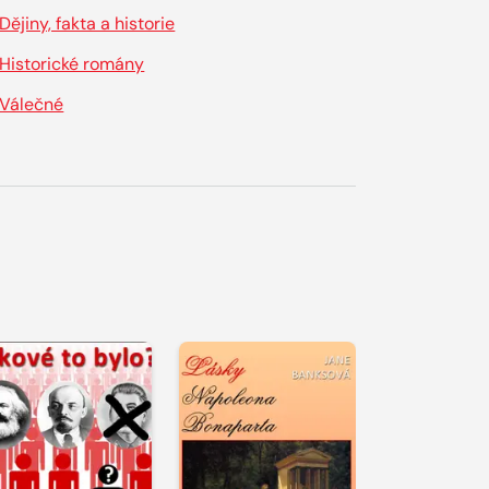
Dějiny, fakta a historie
Historické romány
Válečné