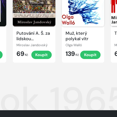
Putování A. Š. za
Muž, který
T
lidskou
polykal vítr
důstojností
Miroslav Jandovský
Olga Walló
M
69
139
t
Koupit
Koupit
Kč
Kč
rok 196