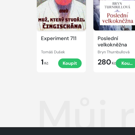
Experiment 711
Poslední
velkokněžna
Tomáš Dušek
Bryn Thurnbullová
1
280
Koupit
Koupi
Kč
Kč
Můj 