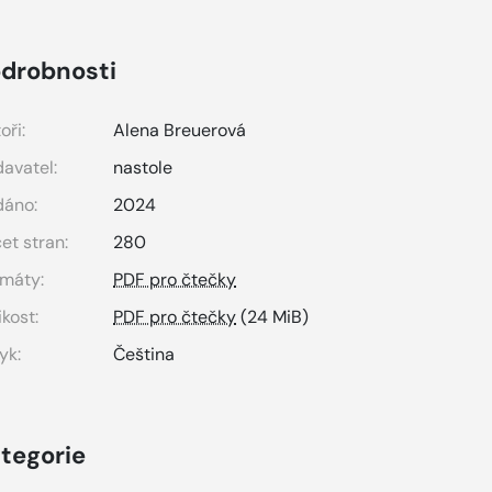
drobnosti
oři:
Alena Breuerová
avatel:
nastole
dáno:
2024
et stran:
280
máty:
PDF pro čtečky
ikost:
PDF pro čtečky
(24 MiB)
yk:
Čeština
tegorie