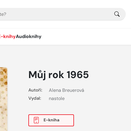
E-knihy
Audioknihy
Můj rok 1965
Autoři:
Alena Breuerová
Vydal:
nastole
E-kniha