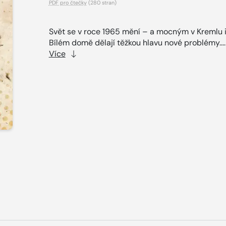
PDF pro čtečky
(280 stran)
Svět se v roce 1965 mění – a mocným v Kremlu i
Bílém domě dělají těžkou hlavu nové problémy...
Více