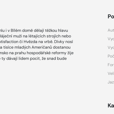
Po
Aut
u i v Bílém domě dělají těžkou hlavu
Báječní muži na létajících strojích nebo
Vyd
tisfaction či Hvězda na vrbě. Dívky nosí
ů a tisíce mladých Američanů dostanou
Vy
nsko na prahu hospodářské reformy žije
Poč
 ty dávají lidem pocit, že snad bude
For
Vel
Jaz
Ka