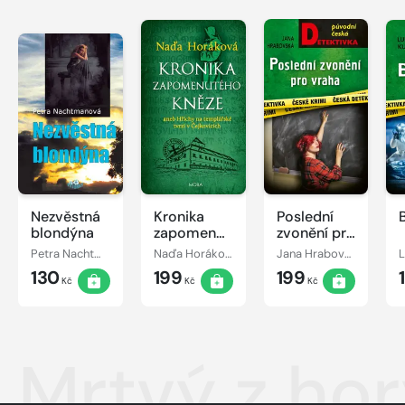
Nezvěstná
Kronika
Poslední
blondýna
zapomenutého
zvonění pro
kněze
vraha
Petra Nachtmanová
Naďa Horáková
Jana Hrabovská
L
130
199
199
Kč
Kč
Kč
Mrtvý z hor