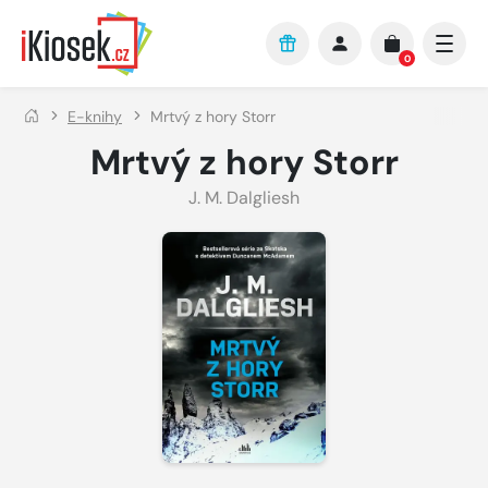
Přejít na hlavní obsah
0
E-knihy
Mrtvý z hory Storr
Mrtvý z hory Storr
J. M. Dalgliesh