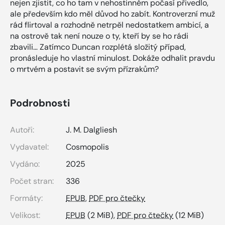
nejen zjistit, co ho tam v nehostinném počasí přivedlo,
ale především kdo měl důvod ho zabít. Kontroverzní muž
rád flirtoval a rozhodně netrpěl nedostatkem ambicí, a
na ostrově tak není nouze o ty, kteří by se ho rádi
zbavili… Zatímco Duncan rozplétá složitý případ,
pronásleduje ho vlastní minulost. Dokáže odhalit pravdu
o mrtvém a postavit se svým přízrakům?
Podrobnosti
Autoři:
J. M. Dalgliesh
Vydavatel:
Cosmopolis
Vydáno:
2025
Počet stran:
336
Formáty:
EPUB
,
PDF pro čtečky
Velikost:
EPUB
(2 MiB),
PDF pro čtečky
(12 MiB)