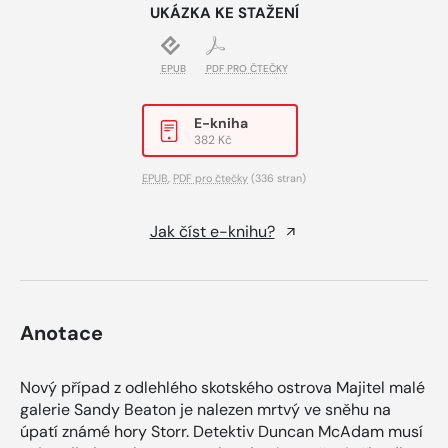
UKÁZKA KE STAŽENÍ
EPUB
PDF PRO ČTEČKY
E-kniha
382 Kč
EPUB
,
PDF pro čtečky
(336 stran)
Jak číst e-knihu?
Anotace
Nový případ z odlehlého skotského ostrova Majitel malé
galerie Sandy Beaton je nalezen mrtvý ve sněhu na
úpatí známé hory Storr. Detektiv Duncan McAdam musí