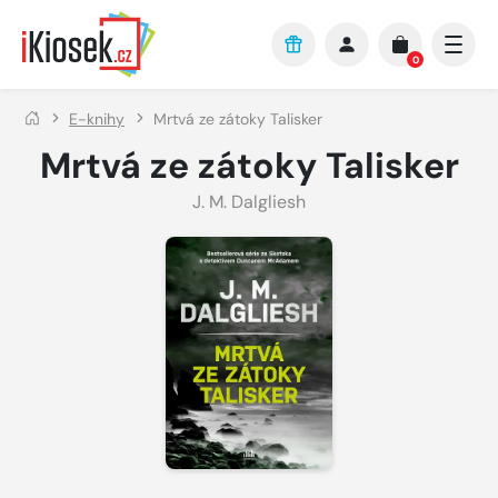
Přejít na hlavní obsah
0
E-knihy
Mrtvá ze zátoky Talisker
Mrtvá ze zátoky Talisker
J. M. Dalgliesh