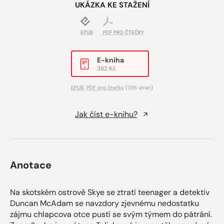
UKÁZKA KE STAŽENÍ
EPUB
PDF PRO ČTEČKY
E-kniha
382 Kč
EPUB
,
PDF pro čtečky
(336 stran)
Jak číst e-knihu?
Anotace
Na skotském ostrově Skye se ztratí teenager a detektiv
Duncan McAdam se navzdory zjevnému nedostatku
zájmu chlapcova otce pustí se svým týmem do pátrání.