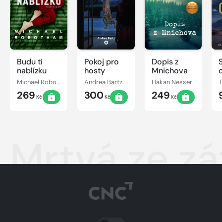
Budu ti
Pokoj pro
Dopis z
nablízku
hosty
Mnichova
Michael Robotham
Andrea Bartz
Hakan Nesser
269
300
249
Kč
Kč
Kč
Mrtvá ze zá
PŘEPNOUT SVĚTLÝ/TMAVÝ REŽIM