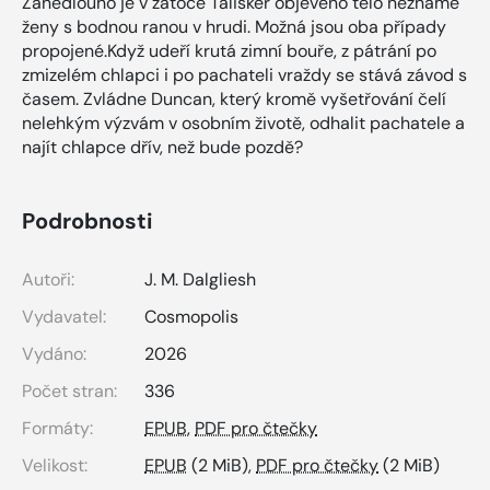
Zanedlouho je v zátoce Talisker objeveno tělo neznámé
ženy s bodnou ranou v hrudi. Možná jsou oba případy
propojené.Když udeří krutá zimní bouře, z pátrání po
zmizelém chlapci i po pachateli vraždy se stává závod s
časem. Zvládne Duncan, který kromě vyšetřování čelí
nelehkým výzvám v osobním životě, odhalit pachatele a
najít chlapce dřív, než bude pozdě?
Podrobnosti
Autoři:
J. M. Dalgliesh
Vydavatel:
Cosmopolis
Vydáno:
2026
Počet stran:
336
Formáty:
EPUB
,
PDF pro čtečky
Velikost:
EPUB
(2 MiB),
PDF pro čtečky
(2 MiB)