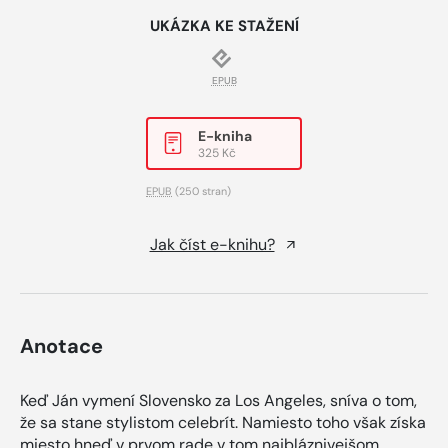
UKÁZKA KE STAŽENÍ
EPUB
E-kniha
325 Kč
EPUB
(250 stran)
Jak číst e-knihu?
Anotace
Keď Ján vymení Slovensko za Los Angeles, sníva o tom,
že sa stane stylistom celebrít. Namiesto toho však získa
miesto hneď v prvom rade v tom najbláznivejšom