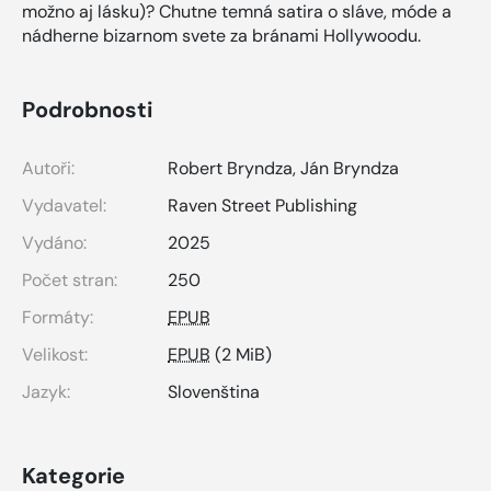
možno aj lásku)? Chutne temná satira o sláve, móde a
nádherne bizarnom svete za bránami Hollywoodu.
Podrobnosti
Autoři:
Robert Bryndza, Ján Bryndza
Vydavatel:
Raven Street Publishing
Vydáno:
2025
Počet stran:
250
Formáty:
EPUB
Velikost:
EPUB
(2 MiB)
Jazyk:
Slovenština
Kategorie