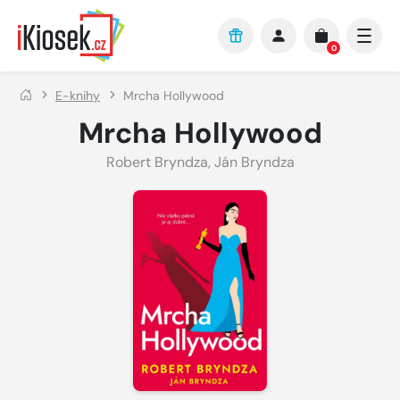
Přejít na hlavní obsah
0
E-knihy
Mrcha Hollywood
Mrcha Hollywood
Robert Bryndza, Ján Bryndza