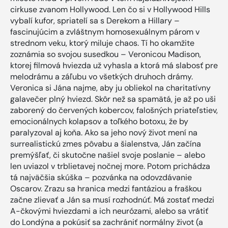
cirkuse zvanom Hollywood. Len čo si v Hollywood Hills
vybalí kufor, spriatelí sa s Derekom a Hillary –
fascinujúcim a zvláštnym homosexuálnym párom v
strednom veku, ktorý miluje chaos. Tí ho okamžite
zoznámia so svojou susedkou – Veronicou Madison,
ktorej filmová hviezda už vyhasla a ktorá má slabosť pre
melodrámu a záľubu vo všetkých druhoch drámy.
Veronica si Jána najme, aby ju obliekol na charitatívny
galavečer plný hviezd. Skôr než sa spamätá, je až po uši
zaborený do červených kobercov, falošných priateľstiev,
emocionálnych kolapsov a toľkého botoxu, že by
paralyzoval aj koňa. Ako sa jeho nový život mení na
surrealistickú zmes pôvabu a šialenstva, Ján začína
premýšľať, či skutočne našiel svoje poslanie – alebo
len uviazol v trblietavej nočnej more. Potom prichádza
tá najväčšia skúška – pozvánka na odovzdávanie
Oscarov. Zrazu sa hranica medzi fantáziou a fraškou
začne zlievať a Ján sa musí rozhodnúť. Má zostať medzi
A-čkovými hviezdami a ich neurózami, alebo sa vrátiť
do Londýna a pokúsiť sa zachrániť normálny život (a