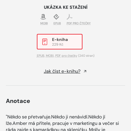
UKÁZKA KE STAŽENÍ
MOBI
EPUB
PDF PRO ČTEČKY
E-kniha
229 Kč
EPUB
,
MOBI
,
PDF pro čtečky
(240 stran)
Jak číst e-knihu?
Anotace
"Někdo se přetvařuje.Někdo ji nenávidí.Někdo jí
lže.Amber má přítele, pracuje v marketingu a večer si
ráda zajde s kamarádkou na skleničku. Molly je