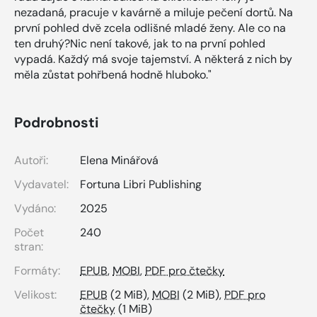
nezadaná, pracuje v kavárně a miluje pečení dortů. Na
první pohled dvě zcela odlišné mladé ženy. Ale co na
ten druhý?Nic není takové, jak to na první pohled
vypadá. Každý má svoje tajemství. A některá z nich by
měla zůstat pohřbená hodně hluboko."
Podrobnosti
Autoři:
Elena Minářová
Vydavatel:
Fortuna Libri Publishing
Vydáno:
2025
Počet
240
stran:
Formáty:
EPUB
,
MOBI
,
PDF pro čtečky
Velikost:
EPUB
(2 MiB),
MOBI
(2 MiB),
PDF pro
čtečky
(1 MiB)