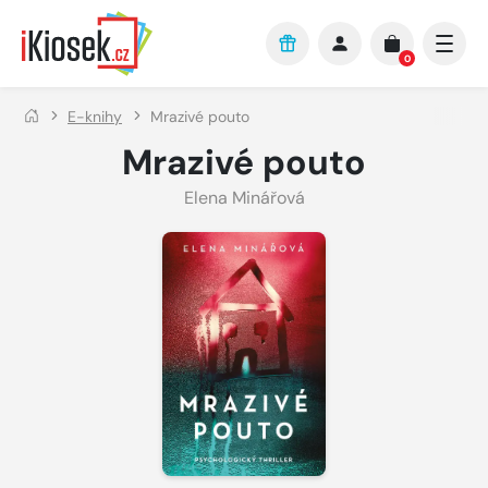
Přejít na hlavní obsah
0
E-knihy
Mrazivé pouto
Mrazivé pouto
Elena Minářová