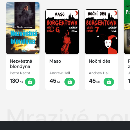
Nezvěstná
Maso
Noční děs
blondýna
Petra Nachtmanová
Andrew Hall
Andrew Hall
130
45
45
Kč
Kč
Kč
Mrazivé po