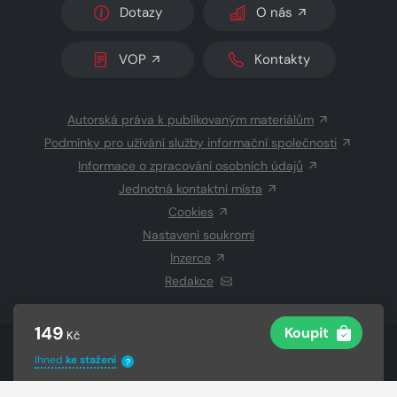
Dotazy
O nás
VOP
Kontakty
Autorská práva k publikovaným materiálům
Podmínky pro užívání služby informační společnosti
Informace o zpracování osobních údajů
Jednotná kontaktní místa
Cookies
Nastavení soukromí
Inzerce
Redakce
149
Koupit
Kč
© 2026 Copyright
CZECH NEWS CENTER a.s.
a dodavatelé
Ihned
ke stažení
?
obsahu
Vysázeno
Grand IT s.r.o.