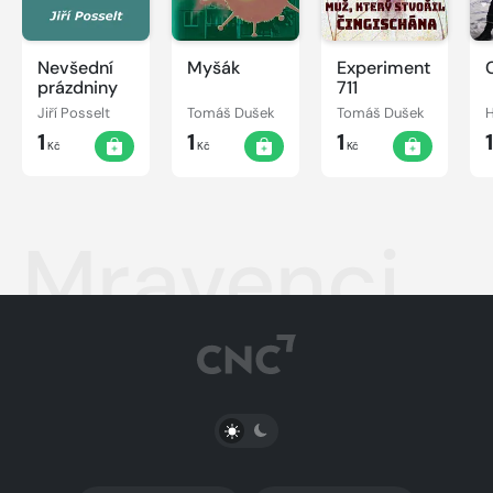
Nevšední
Myšák
Experiment
prázdniny
711
Jiří Posselt
Tomáš Dušek
Tomáš Dušek
H
1
1
1
Kč
Kč
Kč
Mravenci
PŘEPNOUT SVĚTLÝ/TMAVÝ REŽIM