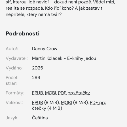
síť, kterou lidé nevidí – dokud není pozdě. Vědci mizí,
realita se rozpadá. Kdo řídí koho? A jak zastavit
nepřítele, který nemá tvář?
Podrobnosti
Autoři:
Danny Crow
Vydavatel:
Martin Koláček - E-knihy jedou
Vydáno:
2025
Počet
299
stran:
Formáty:
EPUB
,
MOBI
,
PDF pro čtečky
Velikost:
EPUB
(8 MiB),
MOBI
(8 MiB),
PDF pro
čtečky
(4 MiB)
Jazyk:
Čeština