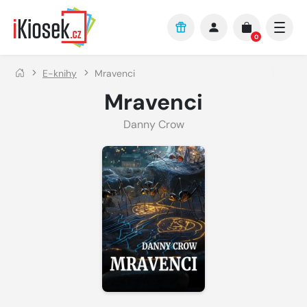
Přejít na hlavní obsah
0
E-knihy
Mravenci
Mravenci
Danny Crow