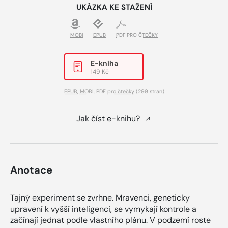
UKÁZKA KE STAŽENÍ
MOBI
EPUB
PDF PRO ČTEČKY
E-kniha
149 Kč
EPUB
,
MOBI
,
PDF pro čtečky
(299 stran)
Jak číst e-knihu?
Anotace
Tajný experiment se zvrhne. Mravenci, geneticky
upravení k vyšší inteligenci, se vymykají kontrole a
začínají jednat podle vlastního plánu. V podzemí roste