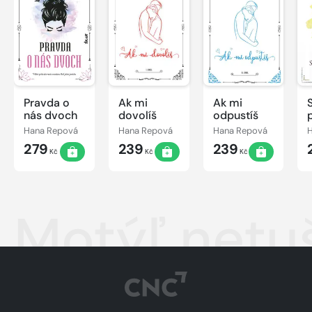
Pravda o
Ak mi
Ak mi
nás dvoch
dovolíš
odpustíš
Hana Repová
Hana Repová
Hana Repová
279
239
239
Kč
Kč
Kč
Motýľ netuš