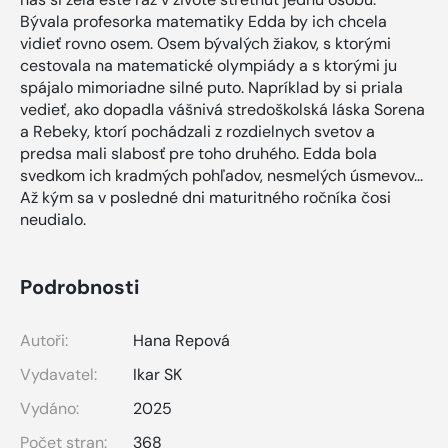
Bývala profesorka matematiky Edda by ich chcela
vidieť rovno osem. Osem bývalých žiakov, s ktorými
cestovala na matematické olympiády a s ktorými ju
spájalo mimoriadne silné puto. Napríklad by si priala
vedieť, ako dopadla vášnivá stredoškolská láska Sorena
a Rebeky, ktorí pochádzali z rozdielnych svetov a
predsa mali slabosť pre toho druhého. Edda bola
svedkom ich kradmých pohľadov, nesmelých úsmevov...
Až kým sa v posledné dni maturitného ročníka čosi
neudialo.
Podrobnosti
Autoři:
Hana Repová
Vydavatel:
Ikar SK
Vydáno:
2025
Počet stran:
368