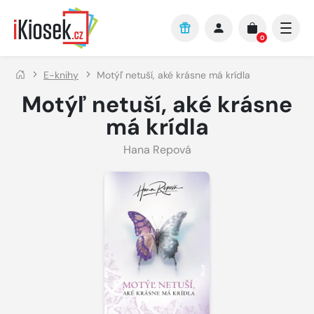
Přejít na hlavní obsah
0
E-knihy
Motýľ netuší, aké krásne má krídla
Motýľ netuší, aké krásne
má krídla
Hana Repová