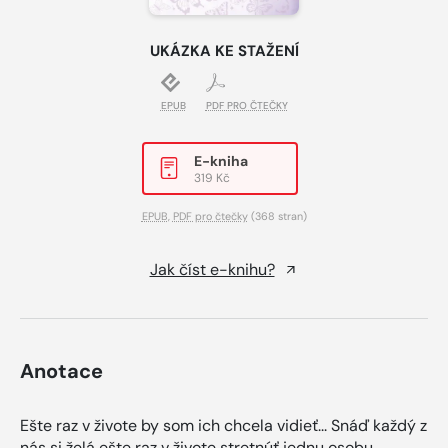
UKÁZKA KE STAŽENÍ
EPUB
PDF PRO ČTEČKY
E-kniha
319 Kč
EPUB
,
PDF pro čtečky
(368 stran)
Jak číst e-knihu?
Anotace
Ešte raz v živote by som ich chcela vidieť... Snáď každý z
nás si želá ešte raz v živote stretnúť jednu osobu.