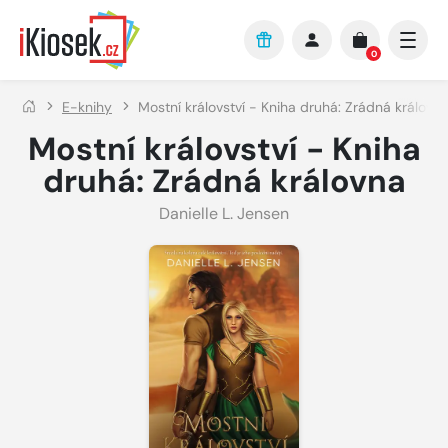
Přejít na hlavní obsah
0
E-knihy
Mostní království - Kniha druhá: Zrádná královn
Mostní království - Kniha
druhá: Zrádná královna
Danielle L. Jensen