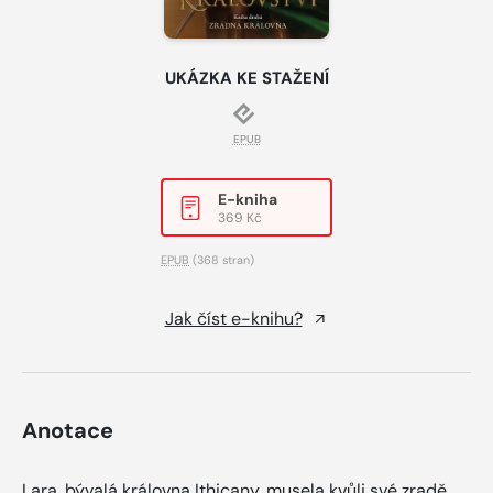
UKÁZKA KE STAŽENÍ
EPUB
E-kniha
369 Kč
EPUB
(368 stran)
Jak číst e-knihu?
Anotace
Lara, bývalá královna Ithicany, musela kvůli své zradě