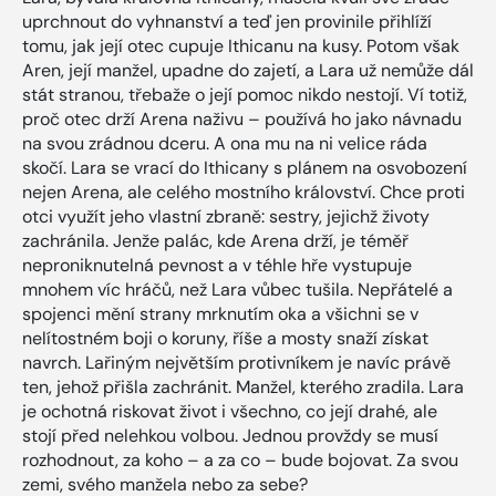
uprchnout do vyhnanství a teď jen provinile přihlíží
tomu, jak její otec cupuje Ithicanu na kusy. Potom však
Aren, její manžel, upadne do zajetí, a Lara už nemůže dál
stát stranou, třebaže o její pomoc nikdo nestojí. Ví totiž,
proč otec drží Arena naživu – používá ho jako návnadu
na svou zrádnou dceru. A ona mu na ni velice ráda
skočí. Lara se vrací do Ithicany s plánem na osvobození
nejen Arena, ale celého mostního království. Chce proti
otci využít jeho vlastní zbraně: sestry, jejichž životy
zachránila. Jenže palác, kde Arena drží, je téměř
neproniknutelná pevnost a v téhle hře vystupuje
mnohem víc hráčů, než Lara vůbec tušila. Nepřátelé a
spojenci mění strany mrknutím oka a všichni se v
nelítostném boji o koruny, říše a mosty snaží získat
navrch. Lařiným největším protivníkem je navíc právě
ten, jehož přišla zachránit. Manžel, kterého zradila. Lara
je ochotná riskovat život i všechno, co její drahé, ale
stojí před nelehkou volbou. Jednou provždy se musí
rozhodnout, za koho – a za co – bude bojovat. Za svou
zemi, svého manžela nebo za sebe?