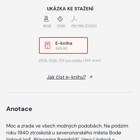
UKÁZKA KE STAŽENÍ
MOBI
EPUB
PDF PRO ČTEČKY
E-kniha
349 Kč
EPUB
,
MOBI
,
PDF pro čtečky
(488 stran)
Jak číst e-knihu?
Anotace
Moc a zrada ve všech možných podobách. Na podzim
roku 1940 ztroskotá u severonorského města Bodø
linková loď „Princezna Ragnhild“. Vera Lindová s