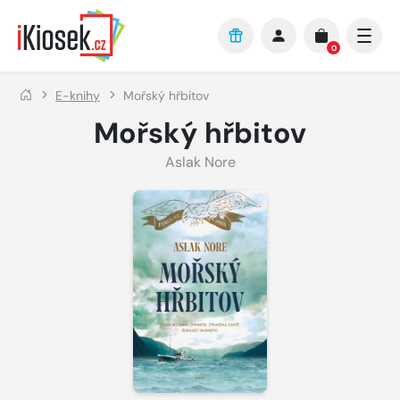
Přejít na hlavní obsah
0
E-knihy
Mořský hřbitov
Mořský hřbitov
Aslak Nore