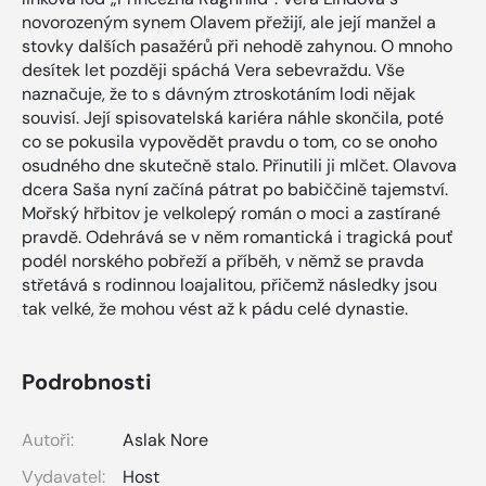
novorozeným synem Olavem přežijí, ale její manžel a
stovky dalších pasažérů při nehodě zahynou. O mnoho
desítek let později spáchá Vera sebevraždu. Vše
naznačuje, že to s dávným ztroskotáním lodi nějak
souvisí. Její spisovatelská kariéra náhle skončila, poté
co se pokusila vypovědět pravdu o tom, co se onoho
osudného dne skutečně stalo. Přinutili ji mlčet. Olavova
dcera Saša nyní začíná pátrat po babiččině tajemství.
Mořský hřbitov je velkolepý román o moci a zastírané
pravdě. Odehrává se v něm romantická i tragická pouť
podél norského pobřeží a příběh, v němž se pravda
střetává s rodinnou loajalitou, přičemž následky jsou
tak velké, že mohou vést až k pádu celé dynastie.
Podrobnosti
Autoři:
Aslak Nore
Vydavatel:
Host