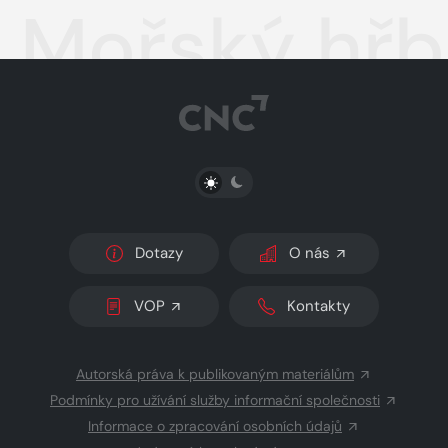
Mořský hřb
PŘEPNOUT SVĚTLÝ/TMAVÝ REŽIM
Dotazy
O nás
VOP
Kontakty
Autorská práva k publikovaným materiálům
Podmínky pro užívání služby informační společnosti
Informace o zpracování osobních údajů