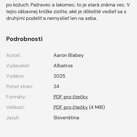
po kožuch. Pažravec a lakomec, to je stará známa vec. V
tejto zábavnej knižke zistíte, aké je dôležité vedieť sa s
druhými podeliť a nemyslieť len na seba.
Podrobnosti
Autoři:
Aaron Blabey
Vydavatel:
Albatros
Vydáno:
2025
Počet stran:
24
Formáty:
PDF pro čtečky
Velikost:
PDF pro čtečky
(4 MiB)
Jazyk:
Slovenština