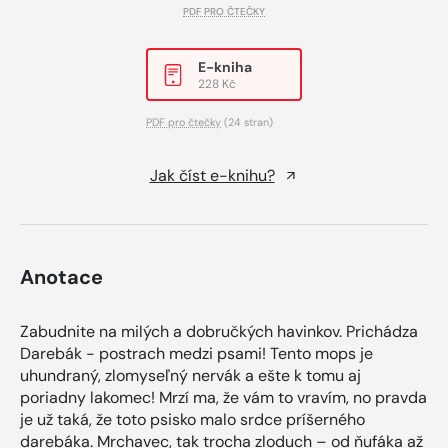
PDF PRO ČTEČKY
E-kniha
228 Kč
PDF pro čtečky
(24 stran)
Jak číst e-knihu?
Anotace
Zabudnite na milých a dobručkých havinkov. Prichádza
Darebák - postrach medzi psami! Tento mops je
uhundraný, zlomyseľný nervák a ešte k tomu aj
poriadny lakomec! Mrzí ma, že vám to vravím, no pravda
je už taká, že toto psisko malo srdce príšerného
darebáka. Mrchavec, tak trocha zloduch – od ňufáka až