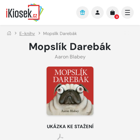
Přejít na hlavní obsah
0
E-knihy
Mopslík Darebák
Mopslík Darebák
Aaron Blabey
UKÁZKA KE STAŽENÍ