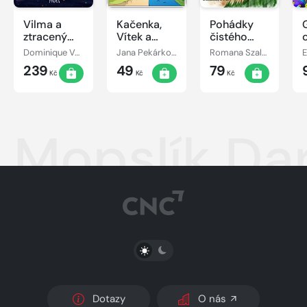
Vilma a
Kačenka,
Pohádky
ztracený
Vítek a
čistého
den
jejich
srdce
Dominique Valente
Jana Pekárková
Romana Szalaiová
E
pohádkové
239
49
79
dobrodružství
Kč
Kč
Kč
Mopslík Da
PŘEPNOUT SVĚTLÝ/TMAVÝ REŽIM
Dotazy
O nás