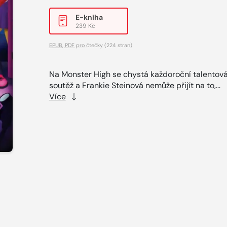
E-kniha
239 Kč
EPUB
,
PDF pro čtečky
(224 stran)
Na Monster High se chystá každoroční talentov
soutěž a Frankie Steinová nemůže přijít na to,...
Více