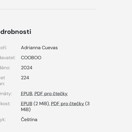
drobnosti
oři:
Adrianna Cuevas
avatel:
COOBOO
dáno:
2024
čet
224
an:
máty:
EPUB
,
PDF pro čtečky
ikost:
EPUB
(2 MiB),
PDF pro čtečky
(3
MiB)
yk:
Čeština