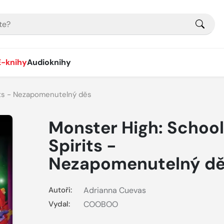
E-knihy
Audioknihy
its - Nezapomenutelný děs
Monster High: School
Spirits -
Nezapomenutelný d
Autoři:
Adrianna Cuevas
Vydal:
COOBOO