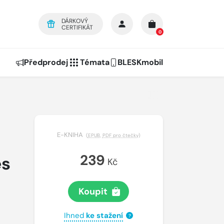
DÁRKOVÝ
CERTIFIKÁT
0
Předprodej
Témata
BLESKmobil
E-KNIHA
(
EPUB
,
PDF pro čtečky
)
239
ěs
Kč
Koupit
Ihned
ke stažení
?