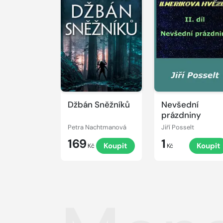
Džbán Sněžníků
Nevšední
prázdniny
Petra Nachtmanová
Jiří Posselt
169
1
Koupit
Koupit
Kč
Kč