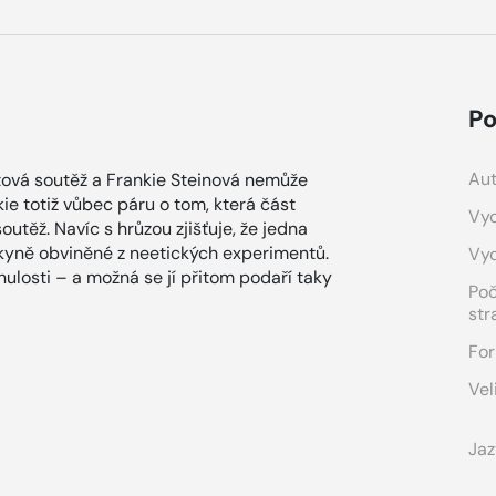
Po
Aut
tová soutěž a Frankie Steinová nemůže
kie totiž vůbec páru o tom, která část
Vyd
outěž. Navíc s hrůzou zjišťuje, že jedna
kyně obviněné z neetických experimentů.
Vy
ulosti – a možná se jí přitom podaří taky
Po
str
For
Vel
Jaz