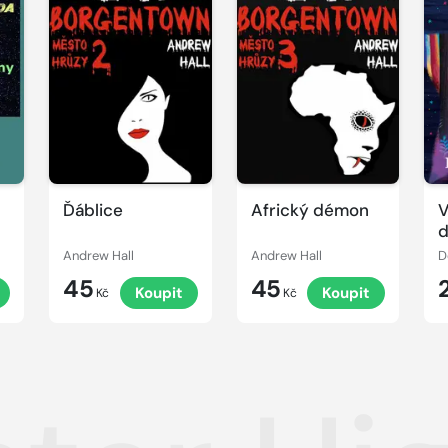
Ďáblice
Africký démon
V
Andrew Hall
Andrew Hall
D
45
45
Koupit
Koupit
Kč
Kč