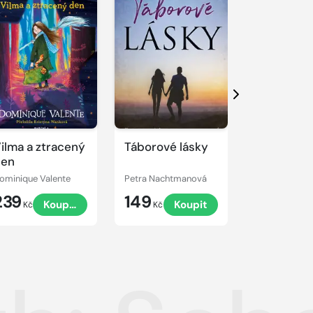
Další
ilma a ztracený
Táborové lásky
Pár nocí
den
ominique Valente
Petra Nachtmanová
Petra Nacht
239
149
169
Koupit
Koupit
K
Kč
Kč
Kč