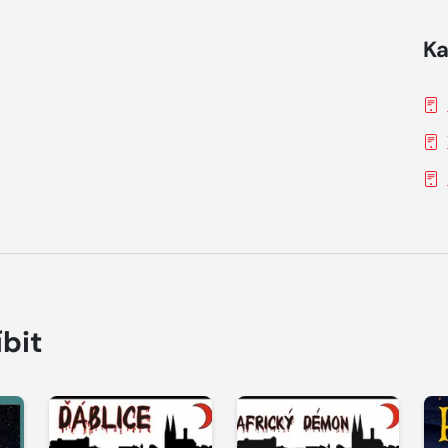
Ka
íbit