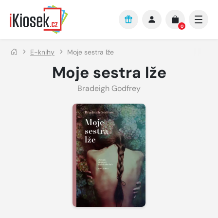
Přejít na hlavní obsah
0
E-knihy
Moje sestra lže
Moje sestra lže
Bradeigh Godfrey