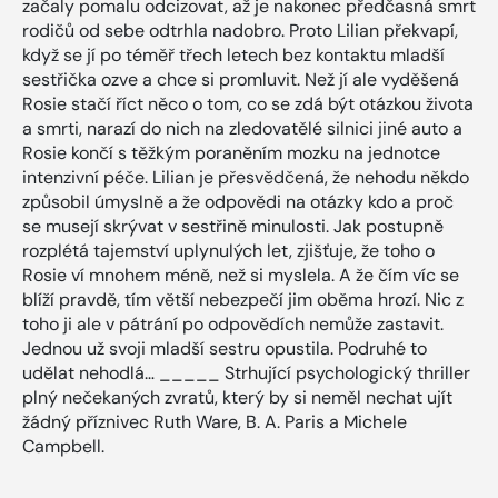
začaly pomalu odcizovat, až je nakonec předčasná smrt
rodičů od sebe odtrhla nadobro. Proto Lilian překvapí,
když se jí po téměř třech letech bez kontaktu mladší
sestřička ozve a chce si promluvit. Než jí ale vyděšená
Rosie stačí říct něco o tom, co se zdá být otázkou života
a smrti, narazí do nich na zledovatělé silnici jiné auto a
Rosie končí s těžkým poraněním mozku na jednotce
intenzivní péče. Lilian je přesvědčená, že nehodu někdo
způsobil úmyslně a že odpovědi na otázky kdo a proč
se musejí skrývat v sestřině minulosti. Jak postupně
rozplétá tajemství uplynulých let, zjišťuje, že toho o
Rosie ví mnohem méně, než si myslela. A že čím víc se
blíží pravdě, tím větší nebezpečí jim oběma hrozí. Nic z
toho ji ale v pátrání po odpovědích nemůže zastavit.
Jednou už svoji mladší sestru opustila. Podruhé to
udělat nehodlá… _____ Strhující psychologický thriller
plný nečekaných zvratů, který by si neměl nechat ujít
žádný příznivec Ruth Ware, B. A. Paris a Michele
Campbell.