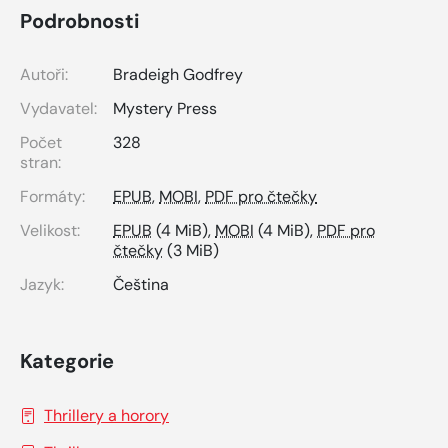
Podrobnosti
Autoři:
Bradeigh Godfrey
Vydavatel:
Mystery Press
Počet
328
stran:
Formáty:
EPUB
,
MOBI
,
PDF pro čtečky
Velikost:
EPUB
(4 MiB),
MOBI
(4 MiB),
PDF pro
čtečky
(3 MiB)
Jazyk:
Čeština
Kategorie
Thrillery a horory