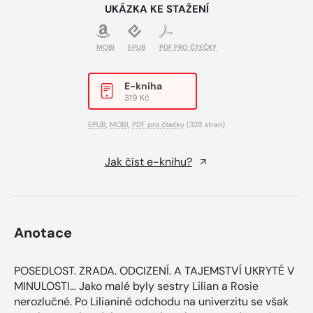
UKÁZKA KE STAŽENÍ
MOBI
EPUB
PDF PRO ČTEČKY
E-kniha
319 Kč
EPUB
,
MOBI
,
PDF pro čtečky
(328 stran)
Jak číst e-knihu?
Anotace
POSEDLOST. ZRADA. ODCIZENÍ. A TAJEMSTVÍ UKRYTÉ V
MINULOSTI… Jako malé byly sestry Lilian a Rosie
nerozlučné. Po Lilianině odchodu na univerzitu se však