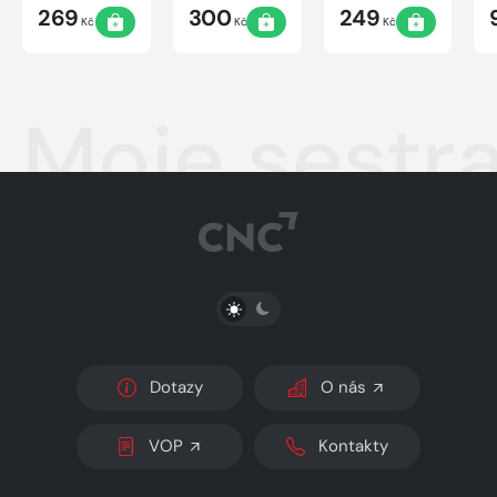
269
300
249
Kč
Kč
Kč
Moje sestra
PŘEPNOUT SVĚTLÝ/TMAVÝ REŽIM
Dotazy
O nás
VOP
Kontakty