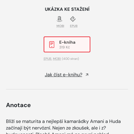
UKÁZKA KE STAŽENÍ
MOBI
EPUB
E-kniha
319 Kč
EPUB
,
MOBI
(400 stran)
Jak číst e-knihu?
Anotace
Blíží se maturita a nejlepší kamarádky Amani a Huda
začínají být nervózní. Nejen ze zkoušek, ale i z?