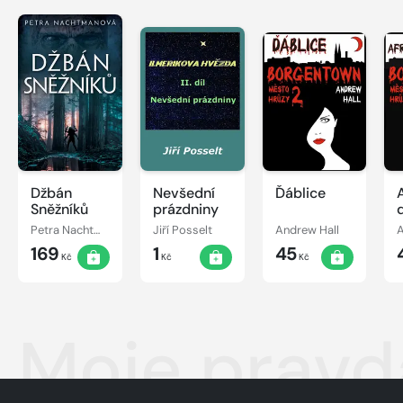
Džbán
Nevšední
Ďáblice
Sněžníků
prázdniny
Petra Nachtmanová
Jiří Posselt
Andrew Hall
A
169
1
45
Kč
Kč
Kč
Moje pravd