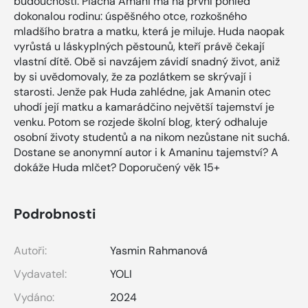
budoucnosti. Plachá Amani má na první pohled
dokonalou rodinu: úspěšného otce, rozkošného
mladšího bratra a matku, která je miluje. Huda naopak
vyrůstá u láskyplných pěstounů, kteří právě čekají
vlastní dítě. Obě si navzájem závidí snadný život, aniž
by si uvědomovaly, že za pozlátkem se skrývají i
starosti. Jenže pak Huda zahlédne, jak Amanin otec
uhodí její matku a kamarádčino největší tajemství je
venku. Potom se rozjede školní blog, který odhaluje
osobní životy studentů a na nikom nezůstane nit suchá.
Dostane se anonymní autor i k Amaninu tajemství? A
dokáže Huda mlčet? Doporučený věk 15+
Podrobnosti
Autoři:
Yasmin Rahmanová
Vydavatel:
YOLI
Vydáno:
2024