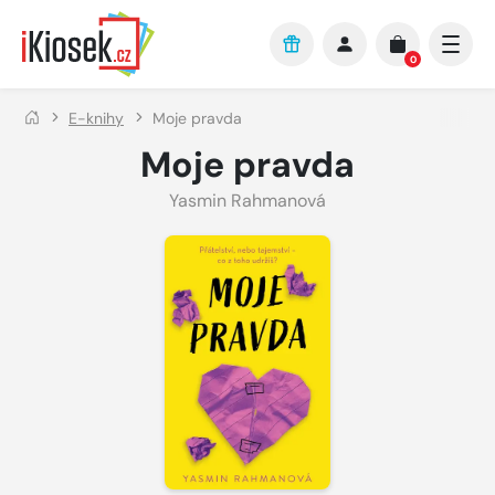
Přejít na hlavní obsah
0
E-knihy
Moje pravda
Moje pravda
Yasmin Rahmanová