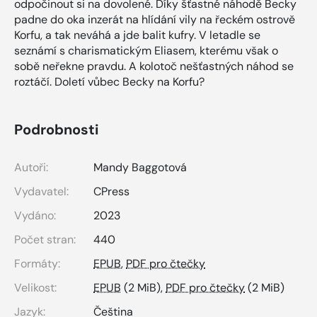
odpočinout si na dovolené. Díky šťastné náhodě Becky
padne do oka inzerát na hlídání vily na řeckém ostrově
Korfu, a tak neváhá a jde balit kufry. V letadle se
seznámí s charismatickým Eliasem, kterému však o
sobě neřekne pravdu. A kolotoč nešťastných náhod se
roztáčí. Doletí vůbec Becky na Korfu?
Podrobnosti
Autoři:
Mandy Baggotová
Vydavatel:
CPress
Vydáno:
2023
Počet stran:
440
Formáty:
EPUB
,
PDF pro čtečky
Velikost:
EPUB
(2 MiB),
PDF pro čtečky
(2 MiB)
Jazyk:
Čeština