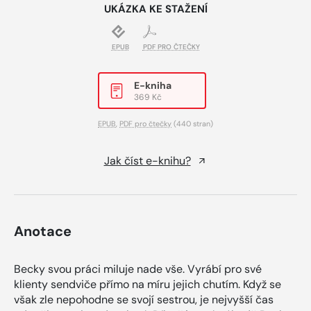
UKÁZKA KE STAŽENÍ
EPUB
PDF PRO ČTEČKY
E-kniha
369 Kč
EPUB
,
PDF pro čtečky
(440 stran)
Jak číst e-knihu?
Anotace
Becky svou práci miluje nade vše. Vyrábí pro své
klienty sendviče přímo na míru jejich chutím. Když se
však zle nepohodne se svojí sestrou, je nejvyšší čas