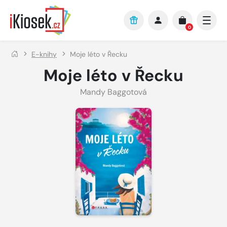
Přejít na hlavní obsah
0
E-knihy
Moje léto v Řecku
Moje léto v Řecku
Mandy Baggotová