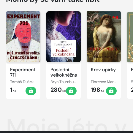
Experiment
Poslední
Krev upírky
711
velkokněžna
Tomáš Dušek
Bryn Thurnbullová
Florence Marryat
W
1
280
198
Kč
Kč
Kč
Moje léto v