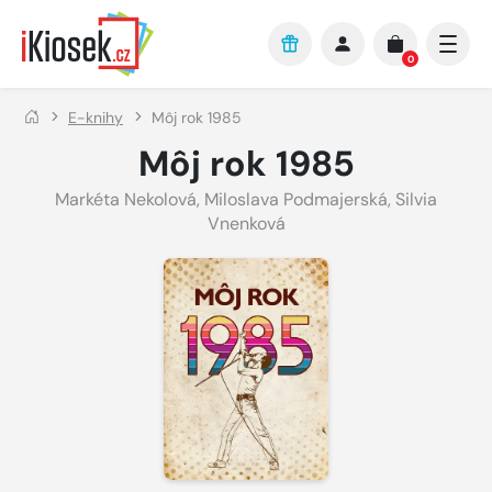
Přejít na hlavní obsah
0
E-knihy
Môj rok 1985
Môj rok 1985
Markéta Nekolová
,
Miloslava Podmajerská
,
Silvia
Vnenková