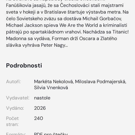
Fanúšikovia jasajú, že sa Čechoslováci stali majstrami
sveta v hokeji a v Bratislave štartuje výstavba metra. Na
čelo Sovietskeho zväzu sa dostáva Michail Gorbačov,
Michael Jackson spieva We Are the World a kriminalisti
pátrajú po spartakiádnom vrahovi. Nachádza sa Titanic!
Madonna sa vydáva, Forman drží Oscara a Zlatého
slávika vyhráva Peter Nagy…
Podrobnosti
Autoři:
Markéta Nekolová
,
Miloslava Podmajerská
,
Silvia Vnenková
Vydavatel:
nastole
Vydáno:
2026
Počet
240
stran:
Formáty:
PDF pro čtečky