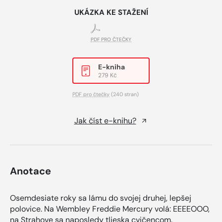
UKÁZKA KE STAŽENÍ
PDF PRO ČTEČKY
E-kniha
279 Kč
PDF pro čtečky
(240 stran)
Jak číst e-knihu?
Anotace
Osemdesiate roky sa lámu do svojej druhej, lepšej
polovice. Na Wembley Freddie Mercury volá: EEEEOOO,
na Strahove sa naposledy tlieska cvičencom.