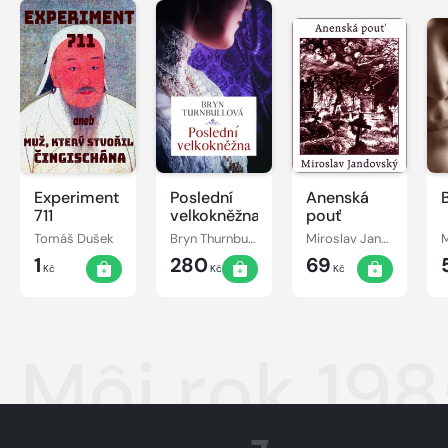
Experiment
Poslední
Anenská
711
velkokněžna
pouť
Tomáš Dušek
Bryn Thurnbullová
Miroslav Jandovský
1
280
69
Kč
Kč
Kč
Môj rok 19