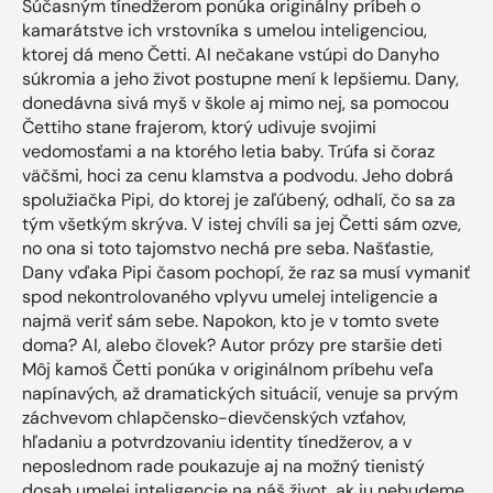
Súčasným tínedžerom ponúka originálny príbeh o
kamarátstve ich vrstovníka s umelou inteligenciou,
ktorej dá meno Četti. AI nečakane vstúpi do Danyho
súkromia a jeho život postupne mení k lepšiemu. Dany,
donedávna sivá myš v škole aj mimo nej, sa pomocou
Čettiho stane frajerom, ktorý udivuje svojimi
vedomosťami a na ktorého letia baby. Trúfa si čoraz
väčšmi, hoci za cenu klamstva a podvodu. Jeho dobrá
spolužiačka Pipi, do ktorej je zaľúbený, odhalí, čo sa za
tým všetkým skrýva. V istej chvíli sa jej Četti sám ozve,
no ona si toto tajomstvo nechá pre seba. Našťastie,
Dany vďaka Pipi časom pochopí, že raz sa musí vymaniť
spod nekontrolovaného vplyvu umelej inteligencie a
najmä veriť sám sebe. Napokon, kto je v tomto svete
doma? AI, alebo človek? Autor prózy pre staršie deti
Môj kamoš Četti ponúka v originálnom príbehu veľa
napínavých, až dramatických situácií, venuje sa prvým
záchvevom chlapčensko-dievčenských vzťahov,
hľadaniu a potvrdzovaniu identity tínedžerov, a v
neposlednom rade poukazuje aj na možný tienistý
dosah umelej inteligencie na náš život, ak ju nebudeme