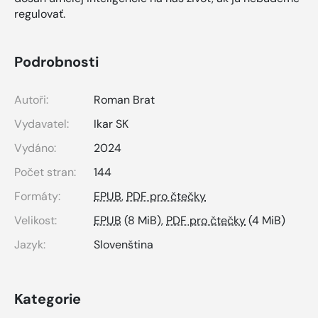
regulovať.
Podrobnosti
Autoři:
Roman Brat
Vydavatel:
Ikar SK
Vydáno:
2024
Počet stran:
144
Formáty:
EPUB
,
PDF pro čtečky
Velikost:
EPUB
(8 MiB),
PDF pro čtečky
(4 MiB)
Jazyk:
Slovenština
Kategorie