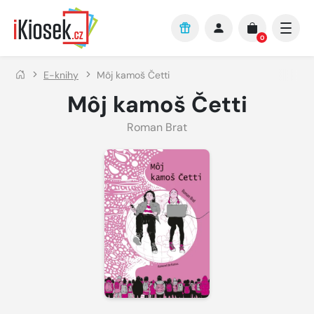
Přejít na hlavní obsah
0
E-knihy
Môj kamoš Četti
Môj kamoš Četti
Roman Brat