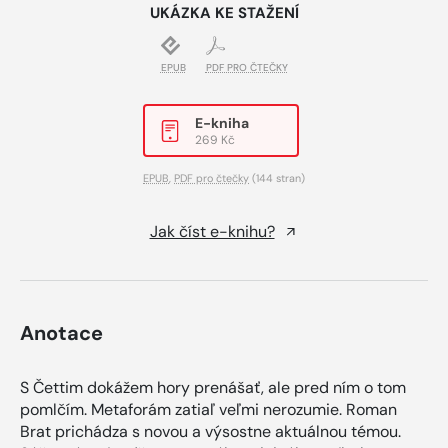
UKÁZKA KE STAŽENÍ
EPUB
PDF PRO ČTEČKY
E-kniha
269 Kč
EPUB
,
PDF pro čtečky
(144 stran)
Jak číst e-knihu?
Anotace
S Čettim dokážem hory prenášať, ale pred ním o tom
pomlčím. Metaforám zatiaľ veľmi nerozumie. Roman
Brat prichádza s novou a výsostne aktuálnou témou.