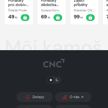
Pohádky
Pohádky
Zaječí
pro zlobivé
dědečka
příběhy
strašidýlko
Lampáře
Štěpán Podešt, ml.
Zuzana Dorogiová
Stanislav Chromčák
49
69
99
Kč
Kč
Kč
Môj kamoš 
PŘEPNOUT SVĚTLÝ/TMAVÝ REŽIM
Dotazy
O nás