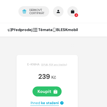
DÁRKOVÝ
CERTIFIKÁT
0
Předprodej
Témata
BLESKmobil
E-KNIHA
(
EPUB
,
PDF pro čtečky
)
239
Kč
Koupit
Ihned
ke stažení
?