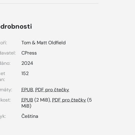
drobnosti
oři:
Tom & Matt Oldfield
avatel:
CPress
dáno:
2024
čet
152
an:
máty:
EPUB
,
PDF pro čtečky
ikost:
EPUB
(2 MiB),
PDF pro čtečky
(5
MiB)
yk:
Čeština