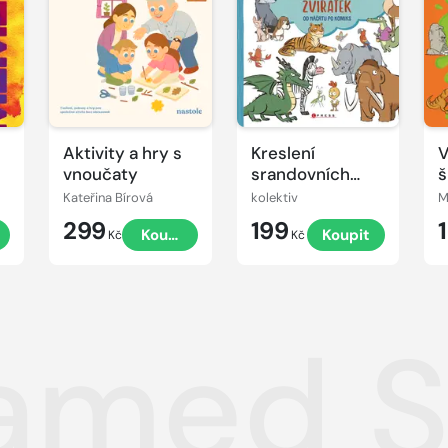
Aktivity a hry s
Kreslení
V
vnoučaty
srandovních
š
zvířátek
Kateřina Bírová
kolektiv
M
299
199
t
Koupit
Koupit
Kč
Kč
med S