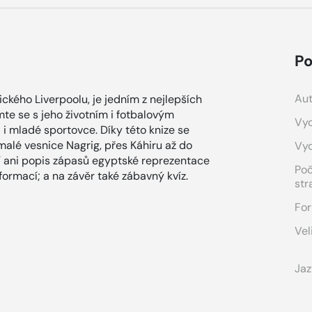
Po
Aut
kého Liverpoolu, je jedním z nejlepších
e se s jeho životním i fotbalovým
Vyd
 i mladé sportovce. Díky této knize se
malé vesnice Nagrig, přes Káhiru až do
Vy
í ani popis zápasů egyptské reprezentace
Po
ormací; a na závěr také zábavný kvíz.
str
For
Vel
Jaz