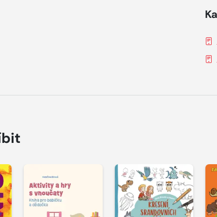
Ka
íbit