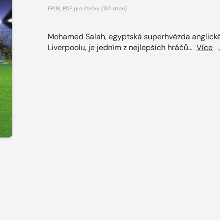
EPUB
,
PDF pro čtečky
(152 stran)
Mohamed Salah, egyptská superhvězda anglick
Liverpoolu, je jedním z nejlepších hráčů...
Více