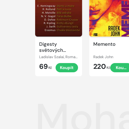
Digesty
Memento
světových
autorů
Ladislav Szalai, Romana Szalaiová
Radek John
69
220
Koupit
Koupi
Kč
Kč
Moha