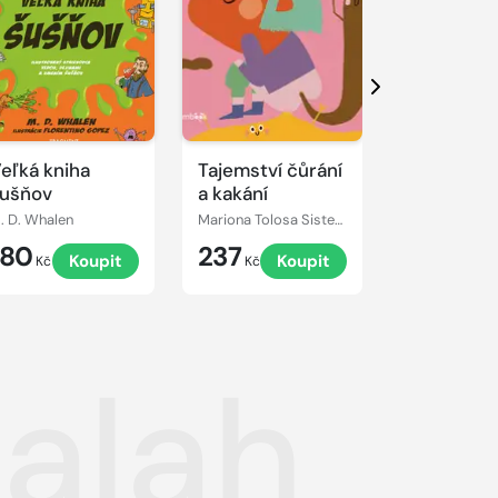
Další
eľká kniha
Tajemství čůrání
Futbalové
ušňov
a kakání
hviezdy
. D. Whalen
Mariona Tolosa Sisteré
Travis DiLeo
180
237
198
Koupit
Koupit
K
Kč
Kč
Kč
alah