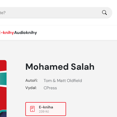
E-knihy
Audioknihy
Mohamed Salah
Autoři:
Tom & Matt Oldfield
Vydal:
CPress
E-kniha
239 Kč