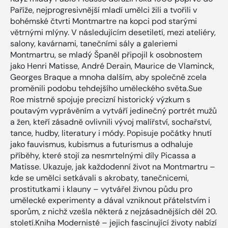
Paříže, nejprogresivnější mladí umělci žili a tvořili v
bohémské čtvrti Montmartre na kopci pod starými
větrnými mlýny. V následujícím desetiletí, mezi ateliéry,
salony, kavárnami, tanečními sály a galeriemi
Montmartru, se mladý Španěl připojil k osobnostem
jako Henri Matisse, André Derain, Maurice de Vlaminck,
Georges Braque a mnoha dalším, aby společně zcela
proměnili podobu tehdejšího uměleckého světa.Sue
Roe mistrně spojuje precizní historický výzkum s
poutavým vyprávěním a vytváří jedinečný portrét mužů
a žen, kteří zásadně ovlivnili vývoj malířství, sochařství,
tance, hudby, literatury i módy. Popisuje počátky hnutí
jako fauvismus, kubismus a futurismus a odhaluje
příběhy, které stojí za nesmrtelnými díly Picassa a
Matisse. Ukazuje, jak každodenní život na Montmartru –
kde se umělci setkávali s akrobaty, tanečnicemi,
prostitutkami i klauny – vytvářel živnou půdu pro
umělecké experimenty a dával vzniknout přátelstvím i
sporům, z nichž vzešla některá z nejzásadnějších děl 20.
století.Kniha Modernisté – jejich fascinující životy nabízí