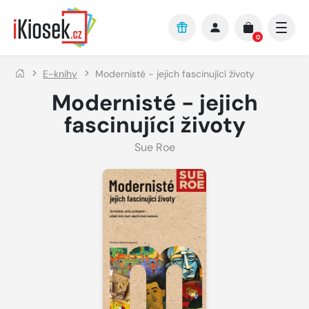
Přejít na hlavní obsah
0
E-knihy
Modernisté - jejich fascinující životy
Modernisté - jejich
fascinující životy
Sue Roe