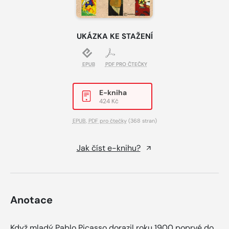
UKÁZKA KE STAŽENÍ
EPUB
PDF PRO ČTEČKY
E-kniha
424 Kč
EPUB
,
PDF pro čtečky
(368 stran)
Jak číst e-knihu?
Anotace
Když mladý Pablo Picasso dorazil roku 1900 poprvé do