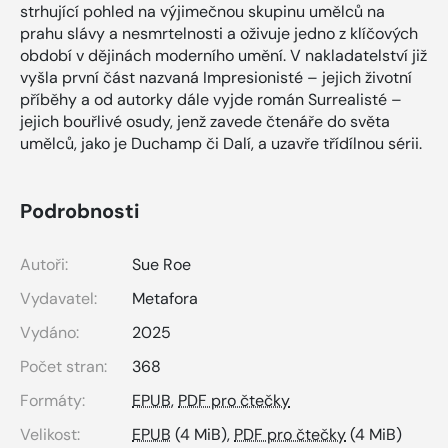
strhující pohled na výjimečnou skupinu umělců na
prahu slávy a nesmrtelnosti a oživuje jedno z klíčových
období v dějinách moderního umění. V nakladatelství již
vyšla první část nazvaná Impresionisté – jejich životní
příběhy a od autorky dále vyjde román Surrealisté –
jejich bouřlivé osudy, jenž zavede čtenáře do světa
umělců, jako je Duchamp či Dalí, a uzavře třídílnou sérii.
Podrobnosti
Autoři:
Sue Roe
Vydavatel:
Metafora
Vydáno:
2025
Počet stran:
368
Formáty:
EPUB
,
PDF pro čtečky
Velikost:
EPUB
(4 MiB),
PDF pro čtečky
(4 MiB)