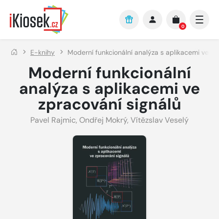
Přejít na hlavní obsah
0
E-knihy
Moderní funkcionální analýza s aplikacemi ve zp
Moderní funkcionální
analýza s aplikacemi ve
zpracování signálů
Pavel Rajmic
,
Ondřej Mokrý
,
Vítězslav Veselý