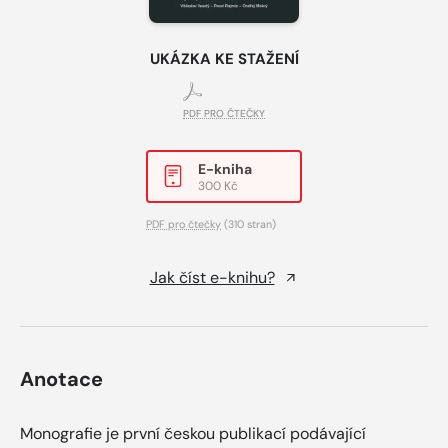
UKÁZKA KE STAŽENÍ
PDF PRO ČTEČKY
E-kniha
300 Kč
PDF pro čtečky
(310 stran)
Jak číst e-knihu?
Anotace
Monografie je první českou publikací podávající