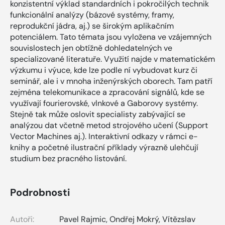
konzistentní výklad standardních i pokročilých technik
funkcionální analýzy (bázové systémy, framy,
reprodukční jádra, aj.) se širokým aplikačním
potenciálem. Tato témata jsou vyložena ve vzájemných
souvislostech jen obtížně dohledatelných ve
specializované literatuře. Využití najde v matematickém
výzkumu i výuce, kde lze podle ní vybudovat kurz či
seminář, ale i v mnoha inženýrských oborech. Tam patří
zejména telekomunikace a zpracování signálů, kde se
využívají fourierovské, vlnkové a Gaborovy systémy.
Stejně tak může oslovit specialisty zabývající se
analýzou dat včetně metod strojového učení (Support
Vector Machines aj.). Interaktivní odkazy v rámci e-
knihy a početné ilustrační příklady výrazně ulehčují
studium bez pracného listování.
Podrobnosti
Autoři:
Pavel Rajmic
,
Ondřej Mokrý
,
Vítězslav