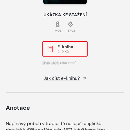
UKÁZKA KE STAŽENÍ
MOBI
EPUB
E-kniha
249 Kč
EPUB
,
MOBI
(288 stran)
Jak číst e-knihu?
Anotace
Napínavý příběh v tradici té nejlepší anglické
detektivkyPíše se léto roku 1871, když inspektor