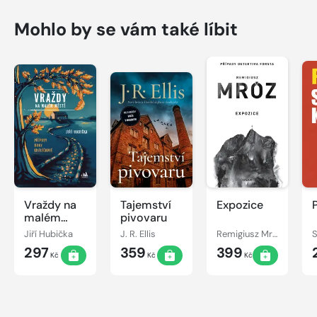
Mohlo by se vám také líbit
Vraždy na
Tajemství
Expozice
malém
pivovaru
městě -
Jiří Hubička
J. R. Ellis
Remigiusz Mróz
S
Případy
297
359
399
Dany
Kč
Kč
Kč
Králíčkové