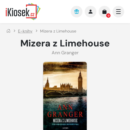
Přejít na hlavní obsah
0
E-knihy
Mizera z Limehouse
Mizera z Limehouse
Ann Granger