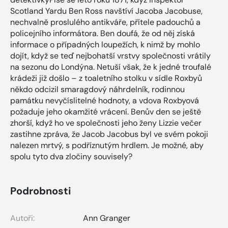
Scotland Yardu Ben Ross navštíví Jacoba Jacobuse,
nechvalně proslulého antikváře, přítele padouchů a
policejního informátora. Ben doufá, že od něj získá
informace o případných loupežích, k nimž by mohlo
dojít, když se teď nejbohatší vrstvy společnosti vrátily
na sezonu do Londýna. Netuší však, že k jedné troufalé
krádeži již došlo – z toaletního stolku v sídle Roxbyů
někdo odcizil smaragdový náhrdelník, rodinnou
památku nevyčíslitelné hodnoty, a vdova Roxbyová
požaduje jeho okamžité vrácení. Benův den se ještě
zhorší, když ho ve společnosti jeho ženy Lizzie večer
zastihne zpráva, že Jacob Jacobus byl ve svém pokoji
nalezen mrtvý, s podříznutým hrdlem. Je možné, aby
spolu tyto dva zločiny souvisely?
Podrobnosti
Autoři:
Ann Granger