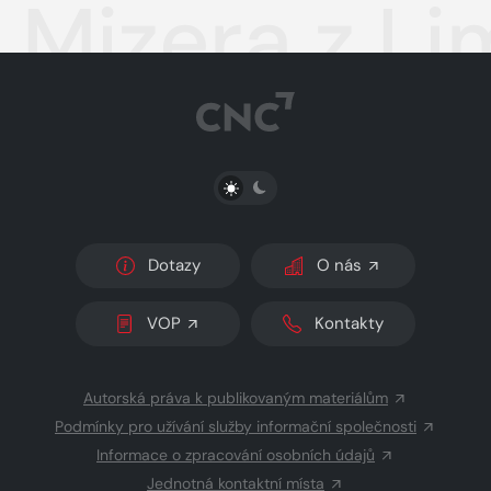
Mizera z L
PŘEPNOUT SVĚTLÝ/TMAVÝ REŽIM
Dotazy
O nás
VOP
Kontakty
Autorská práva k publikovaným materiálům
Podmínky pro užívání služby informační společnosti
Informace o zpracování osobních údajů
Jednotná kontaktní místa