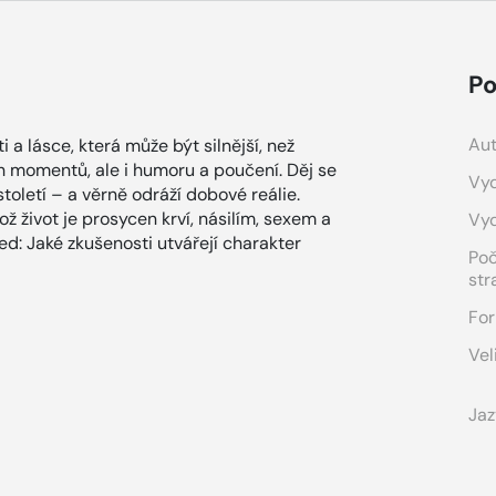
Po
Aut
i a lásce, která může být silnější, než
h momentů, ale i humoru a poučení. Děj se
Vyd
století – a věrně odráží dobové reálie.
ož život je prosycen krví, násilím, sexem a
Vy
ed: Jaké zkušenosti utvářejí charakter
Po
str
For
Vel
Jaz