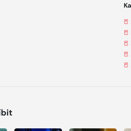
Ka
íbit