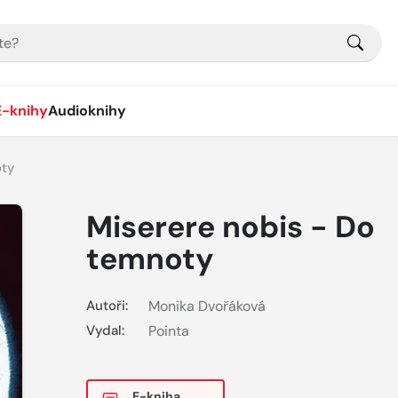
E-knihy
Audioknihy
oty
Miserere nobis - Do
temnoty
Autoři:
Monika Dvořáková
Vydal:
Pointa
E-kniha