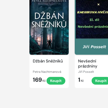
Džbán Sněžníků
Nevšední
prázdniny
Petra Nachtmanová
Jiří Posselt
169
1
Koupit
Koupit
Kč
Kč