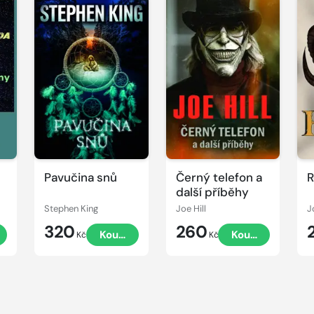
Pavučina snů
Černý telefon a
R
další příběhy
Stephen King
Joe Hill
J
320
260
Koupit
Koupit
Kč
Kč