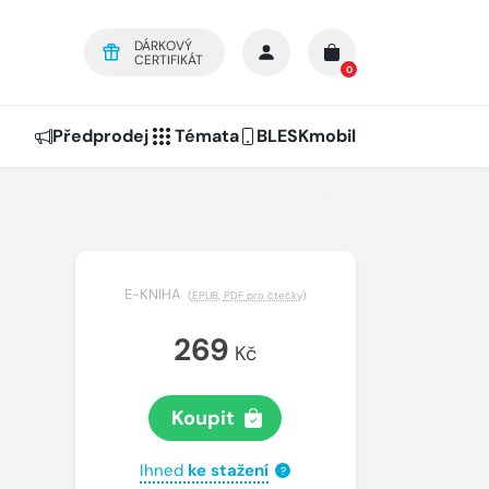
DÁRKOVÝ
CERTIFIKÁT
0
Předprodej
Témata
BLESKmobil
E-KNIHA
(
EPUB
,
PDF pro čtečky
)
269
Kč
Koupit
Ihned
ke stažení
?