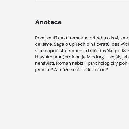
Anotace
První ze tří částí temného příběhu o krvi, smrt
čekáme. Sága o upírech plná zvratů, děsivýc
vine napříč staletími – od středověku po 18. 
Hlavním (anti)hrdinou je Miodrag – voják, jeh
nenávistí. Román nabízí i psychologický pohl
jedince? A může se člověk změnit?