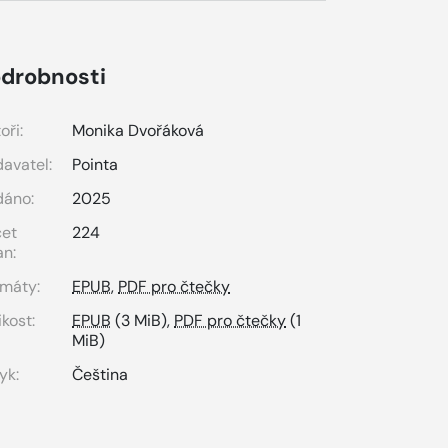
drobnosti
oři:
Monika Dvořáková
avatel:
Pointa
dáno:
2025
čet
224
an:
máty:
EPUB
,
PDF pro čtečky
ikost:
EPUB
(3 MiB),
PDF pro čtečky
(1
MiB)
yk:
Čeština