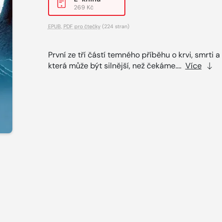
269 Kč
EPUB
,
PDF pro čtečky
(224 stran)
První ze tří částí temného příběhu o krvi, smrti a
která může být silnější, než čekáme....
Více