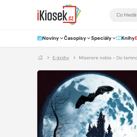
Přejít na hlavní obsah
VYHLEDÁVÁNÍ
Hlavní navigace
Noviny
Časopisy
Speciály
Knihy
E-knihy
Miserere nobis - Do temn